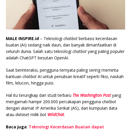
MALE INSPIRE.id
– Teknologi
chatbot
berbasis kecerdasan
buatan (AI) sedang naik daun, dan banyak dimanfaatkan di
seluruh dunia. Salah satu teknologi
chatbot
yang paling populer
adalah ChatGPT besutan OpenAI.
Saat berinteraksi, pengguna ternyata paling sering meminta
bantuan
chatbot
AI untuk penulisan kreatif seperti fiksi, naskah
film, lelucon, hingga puisi.
Hal itu terungkap dari studi terbaru
The Washington Post
yang
mengamati hampir 200.000 percakapan pengguna
chatbot
dengan alamat IP Amerika Serikat (AS), dari kumpulan data
atau
dataset
milik
bot
WildChat
.
Baca juga
:
Teknologi Kecerdasan Buatan dapat