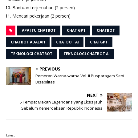
Bantuan terjemahan (2 persen)
Mencari pekerjaan (2 persen)
APA ITU CHATBOT
CHAT GPT
CHATBOT
CHATBOT ADALAH
CHATBOT AI
CHATGPT
TEKNOLOGI CHATBOT
TEKNOLOGI CHATBOT AI
PREVIOUS
Pemeran Warna-warna Vol. II Pusparagam Seni
Disabilitas
NEXT
5 Tempat Makan Legendaris yang Eksis Jauh
Sebelum Kemerdekaan Republik Indonesia
Latest