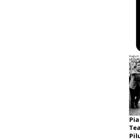
August 
Pia
Tea
Pil