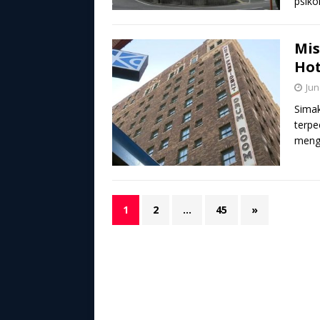
psiko
Mis
Hot
Jun
Simak
terp
menge
1
2
…
45
»