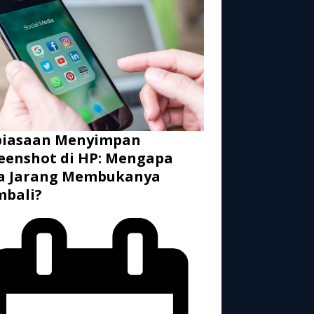
biasaan Menyimpan
eenshot di HP: Mengapa
ta Jarang Membukanya
mbali?