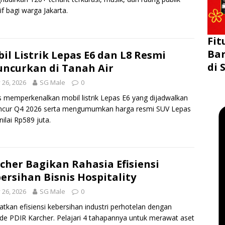
sif bagi warga Jakarta.
Fit
Bar
il Listrik Lepas E6 dan L8 Resmi
di 
uncurkan di Tanah Air
y 26, 2026
SG Male
0
 memperkenalkan mobil listrik Lepas E6 yang dijadwalkan
ncur Q4 2026 serta mengumumkan harga resmi SUV Lepas
nilai Rp589 juta.
cher Bagikan Rahasia Efisiensi
ersihan Bisnis Hospitality
y 26, 2026
SG Male
0
atkan efisiensi kebersihan industri perhotelan dengan
e PDIR Karcher. Pelajari 4 tahapannya untuk merawat aset