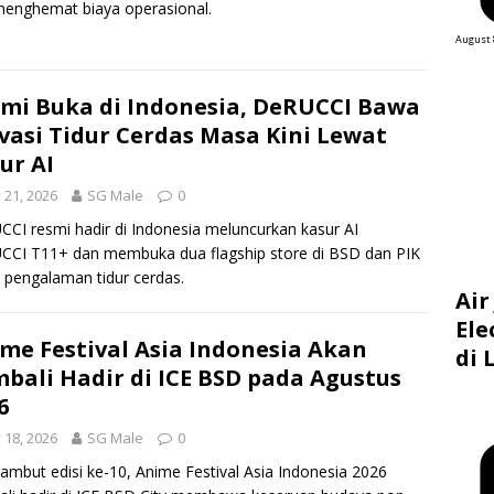
enghemat biaya operasional.
August 
mi Buka di Indonesia, DeRUCCI Bawa
vasi Tidur Cerdas Masa Kini Lewat
ur AI
y 21, 2026
SG Male
0
CI resmi hadir di Indonesia meluncurkan kasur AI
CI T11+ dan membuka dua flagship store di BSD dan PIK
 pengalaman tidur cerdas.
Air
Ele
me Festival Asia Indonesia Akan
di 
bali Hadir di ICE BSD pada Agustus
6
y 18, 2026
SG Male
0
mbut edisi ke-10, Anime Festival Asia Indonesia 2026