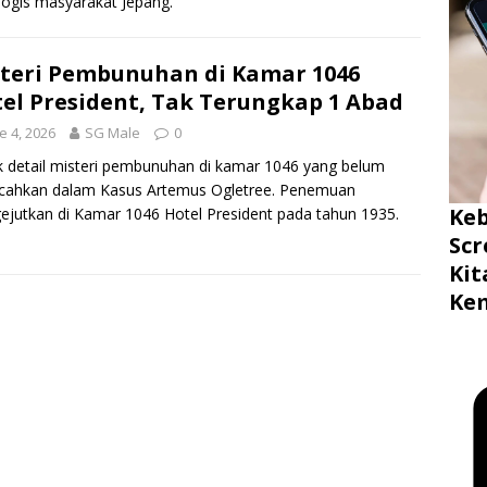
logis masyarakat Jepang.
teri Pembunuhan di Kamar 1046
el President, Tak Terungkap 1 Abad
e 4, 2026
SG Male
0
 detail misteri pembunuhan di kamar 1046 yang belum
ecahkan dalam Kasus Artemus Ogletree. Penemuan
Ke
jutkan di Kamar 1046 Hotel President pada tahun 1935.
Scr
Ki
Ke