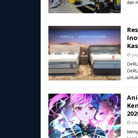
dan m
Res
Ino
Kas
Jul
DeRUC
DeRUC
untuk
Ani
Kem
202
Jul
Menya