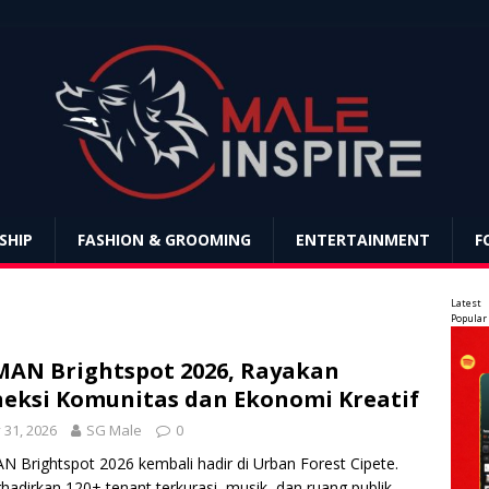
SHIP
FASHION & GROOMING
ENTERTAINMENT
F
Latest
Popular
AN Brightspot 2026, Rayakan
eksi Komunitas dan Ekonomi Kreatif
y 31, 2026
SG Male
0
 Brightspot 2026 kembali hadir di Urban Forest Cipete.
adirkan 120+ tenant terkurasi, musik, dan ruang publik