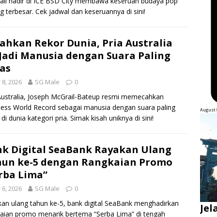
li hadir di ICE BSD City membawa keseruan budaya pop
g terbesar. Cek jadwal dan keseruannya di sini!
ahkan Rekor Dunia, Pria Australia
 Jadi Manusia dengan Suara Paling
as
y 8, 2026
SG Male
0
Australia, Joseph McGrail-Bateup resmi memecahkan
ess World Record sebagai manusia dengan suara paling
August 
 di dunia kategori pria. Simak kisah uniknya di sini!
k Digital SeaBank Rayakan Ulang
un ke-5 dengan Rangkaian Promo
rba Lima”
y 6, 2026
SG Male
0
an ulang tahun ke-5, bank digital SeaBank menghadirkan
Jel
aian promo menarik bertema “Serba Lima” di tengah