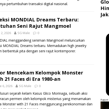
Glo
nya pertumbuhan transaksi digital nasional.
Hin
Jak
eksi MONDIAL Dreams Terbaru:
tuhan Seni Rajut Mangmoel
y 2, 2026
SG Male
0
IAL menggandeng seniman Mangmoel meluncurkan
ksi MONDIAL Dreams terbaru. Memadukan high jewelry
an berbentuk pita dengan seni rajut kontemporer.
ror Mencekam Kelompok Monster
h 21 Faces di Era 1980-an
e 6, 2026
SG Male
0
usuri sejarah kelam Kasus Glico Morinaga, sebuah aksi
 racun permen oleh kelompok misterius yang menamakan
August 
ya Monster with 21 Faces mengguncang perekonomian dan