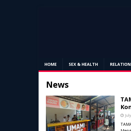
HOME
SEX & HEALTH
RELATION
News
TAM
Kon
Jul
TAMAN
Mengh