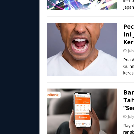
kemba
Jepan
Pec
Ini
Ker
Jul
Pria 
Guinn
keras
Ban
Tah
“Se
Jul
Rayak
rangk