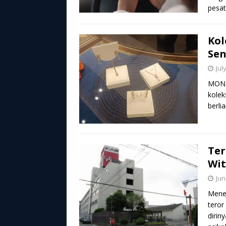
pesat
Kol
Sen
Jul
MOND
kole
berli
Te
Wit
Jun
Menel
teror
dirin