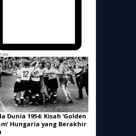
7, 2026
la Dunia 1954: Kisah ‘Golden
m’ Hungaria yang Berakhir
u