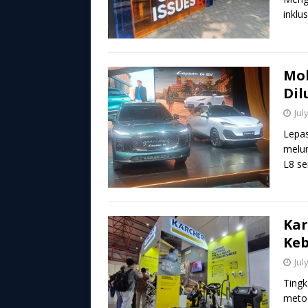
inklu
Mob
Dil
Jul
Lepas
melu
L8 se
Kar
Keb
Jul
Tingk
metod