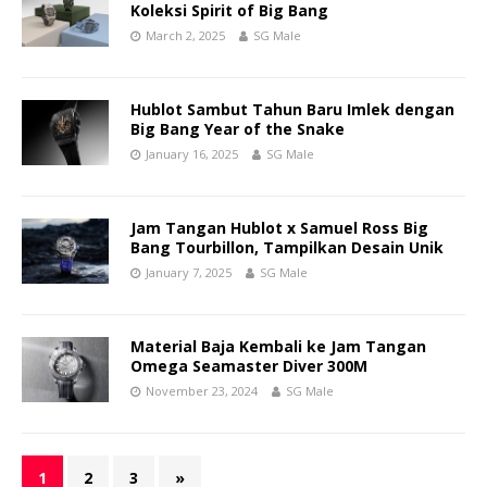
Koleksi Spirit of Big Bang
March 2, 2025
SG Male
Hublot Sambut Tahun Baru Imlek dengan
Big Bang Year of the Snake
January 16, 2025
SG Male
Jam Tangan Hublot x Samuel Ross Big
Bang Tourbillon, Tampilkan Desain Unik
January 7, 2025
SG Male
Material Baja Kembali ke Jam Tangan
Omega Seamaster Diver 300M
November 23, 2024
SG Male
1
2
3
»