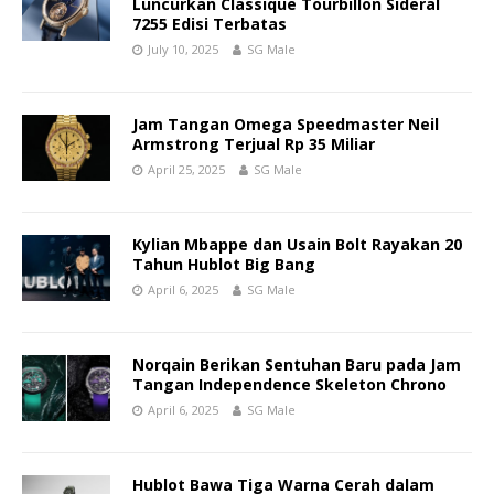
Luncurkan Classique Tourbillon Sideral
7255 Edisi Terbatas
July 10, 2025
SG Male
Jam Tangan Omega Speedmaster Neil
Armstrong Terjual Rp 35 Miliar
April 25, 2025
SG Male
Kylian Mbappe dan Usain Bolt Rayakan 20
Tahun Hublot Big Bang
April 6, 2025
SG Male
Norqain Berikan Sentuhan Baru pada Jam
Tangan Independence Skeleton Chrono
April 6, 2025
SG Male
Hublot Bawa Tiga Warna Cerah dalam