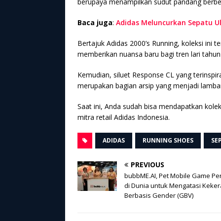
berupaya menampilkan sudut pandang berb
Baca juga
:
Adidas Meluncurkan Sepatu U
Bertajuk Adidas 2000’s Running, koleksi ini te
memberikan nuansa baru bagi tren lari tahun
Kemudian, siluet Response CL yang terinspira
merupakan bagian arsip yang menjadi lambang
Saat ini, Anda sudah bisa mendapatkan koleks
mitra retail Adidas Indonesia.
ADIDAS
RUNNING SHOES
SE
PREVIOUS
bubbME.AI, Pet Mobile Game Pe
di Dunia untuk Mengatasi Keke
Berbasis Gender (GBV)