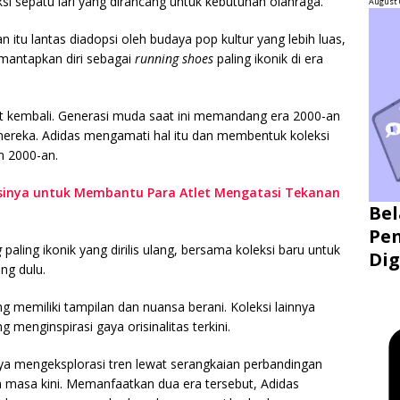
 sepatu lari yang dirancang untuk kebutuhan olahraga.
August 
 itu lantas diadopsi oleh budaya pop kultur yang lebih luas,
emantapkan diri sebagai
running shoes
paling ikonik di era
kit kembali. Generasi muda saat ini memandang era 2000-an
mereka. Adidas mengamati hal itu dan membentuk koleksi
un 2000-an.
inya untuk Membantu Para Atlet Mengatasi Tekanan
Bel
Pen
g
paling ikonik yang dirilis ulang, bersama koleksi baru untuk
Dig
ng dulu.
g memiliki tampilan dan nuansa berani. Koleksi lainnya
menginspirasi gaya orisinalitas terkini.
a mengeksplorasi tren lewat serangkaian perbandingan
masa kini. Memanfaatkan dua era tersebut, Adidas