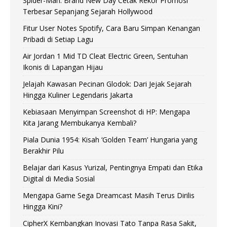
Spider-Man: Brand New Day Cetak Rekor Promosi
Terbesar Sepanjang Sejarah Hollywood
Fitur User Notes Spotify, Cara Baru Simpan Kenangan
Pribadi di Setiap Lagu
Air Jordan 1 Mid TD Cleat Electric Green, Sentuhan
Ikonis di Lapangan Hijau
Jelajah Kawasan Pecinan Glodok: Dari Jejak Sejarah
Hingga Kuliner Legendaris Jakarta
Kebiasaan Menyimpan Screenshot di HP: Mengapa
Kita Jarang Membukanya Kembali?
Piala Dunia 1954: Kisah ‘Golden Team’ Hungaria yang
Berakhir Pilu
Belajar dari Kasus Yurizal, Pentingnya Empati dan Etika
Digital di Media Sosial
Mengapa Game Sega Dreamcast Masih Terus Dirilis
Hingga Kini?
CipherX Kembangkan Inovasi Tato Tanpa Rasa Sakit,