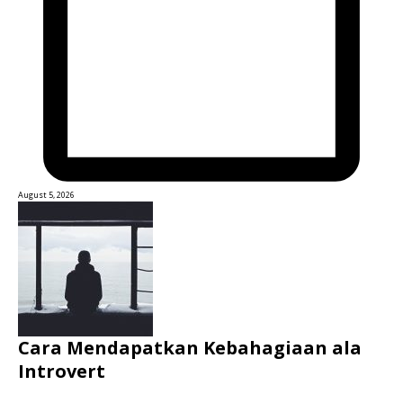
August 5, 2026
Cara Mendapatkan Kebahagiaan ala
Introvert