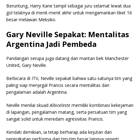
Beruntung, Harry Kane tampil sebagai juru selamat lewat dua
gol telatnya di menit-menit akhir untuk mengamankan tiket 16
besar melawan Meksiko.
Gary Neville Sepakat: Mentalitas
Argentina Jadi Pembeda
Pandangan serupa juga datang dari mantan bek Manchester
United, Gary Neville.
Berbicara di ITV, Neville sepakat bahwa satu-satunya tim yang
paling siap menjegal Prancis secara mentalitas dan
pengalaman adalah Argentina.
Neville menilai skuad
Albiceleste
memiliki kombinasi kekejaman
di lapangan, pengalaman matang, serta persatuan tim yang
sangat solid untuk meredam agresivitas Prancis.
Kendati demikian, ia tetap berharap ada kejutan dan
peningkatan performa dari tim-tim besar lainnya seperti