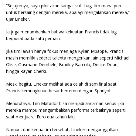
“Sejujurnya, saya pikir akan sangat sulit bagi tim mana pun
untuk bersaing dengan mereka, apalagi mengalahkan mereka,”
ujar Lineker.
Ia juga menambahkan bahwa kekuatan Prancis tidak lagi
berpusat pada satu pemain.
Jika tim lawan hanya fokus menjaga Kylian Mbappe, Prancis
masih memiliki sederet talenta mengerikan lain seperti Michael
Olise, Ousmane Dembele, Bradley Barcola, Desire Doue,
hingga Rayan Cherki.
Meski begitu, Lineker melihat ada celah di semifinal saat
Prancis kemungkinan besar bertemu dengan Spanyol.
Menurutnya, Tim Matador bisa menjadi ancaman serius jika
mereka mampu mengembalikan performa terbaiknya seperti
saat menjuarai Euro dua tahun lalu.
Namun, dari kedua tim tersebut, Lineker mengunggulkan