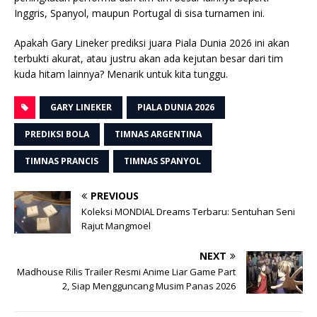
Inggris, Spanyol, maupun Portugal di sisa turnamen ini.
Apakah Gary Lineker prediksi juara Piala Dunia 2026 ini akan
terbukti akurat, atau justru akan ada kejutan besar dari tim
kuda hitam lainnya? Menarik untuk kita tunggu.
GARY LINEKER
PIALA DUNIA 2026
PREDIKSI BOLA
TIMNAS ARGENTINA
TIMNAS PRANCIS
TIMNAS SPANYOL
PREVIOUS
Koleksi MONDIAL Dreams Terbaru: Sentuhan Seni
Rajut Mangmoel
NEXT
Madhouse Rilis Trailer Resmi Anime Liar Game Part
2, Siap Mengguncang Musim Panas 2026