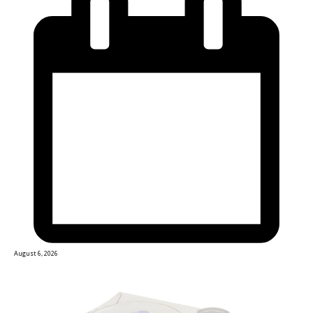
August 6, 2026