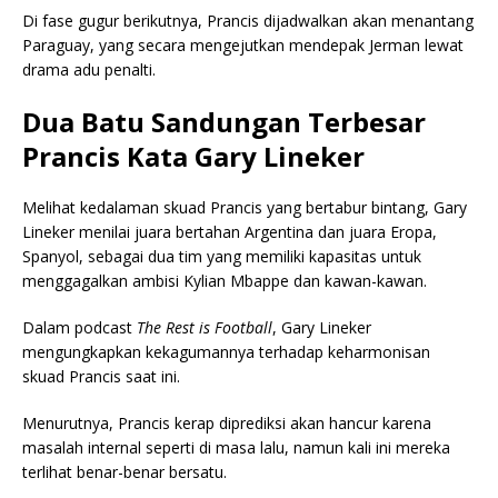
Di fase gugur berikutnya, Prancis dijadwalkan akan menantang
Paraguay, yang secara mengejutkan mendepak Jerman lewat
drama adu penalti.
Dua Batu Sandungan Terbesar
Prancis Kata Gary Lineker
Melihat kedalaman skuad Prancis yang bertabur bintang, Gary
Lineker menilai juara bertahan Argentina dan juara Eropa,
Spanyol, sebagai dua tim yang memiliki kapasitas untuk
menggagalkan ambisi Kylian Mbappe dan kawan-kawan.
Dalam podcast
The Rest is Football
, Gary Lineker
mengungkapkan kekagumannya terhadap keharmonisan
skuad Prancis saat ini.
Menurutnya, Prancis kerap diprediksi akan hancur karena
masalah internal seperti di masa lalu, namun kali ini mereka
terlihat benar-benar bersatu.