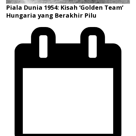
Piala Dunia 1954: Kisah ‘Golden Team’
Hungaria yang Berakhir Pilu