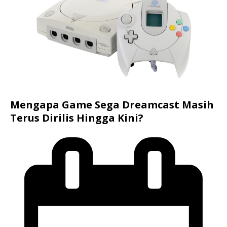
Mengapa Game Sega Dreamcast Masih
Terus Dirilis Hingga Kini?