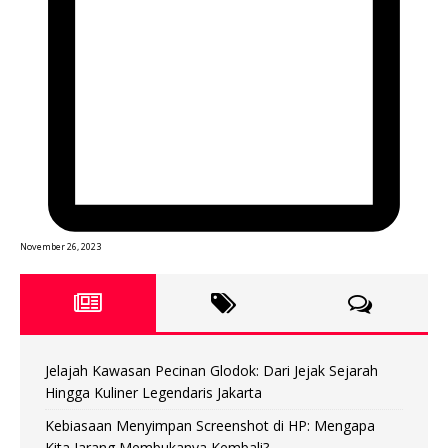
November 26, 2023
Jelajah Kawasan Pecinan Glodok: Dari Jejak Sejarah
Hingga Kuliner Legendaris Jakarta
Kebiasaan Menyimpan Screenshot di HP: Mengapa
Kita Jarang Membukanya Kembali?