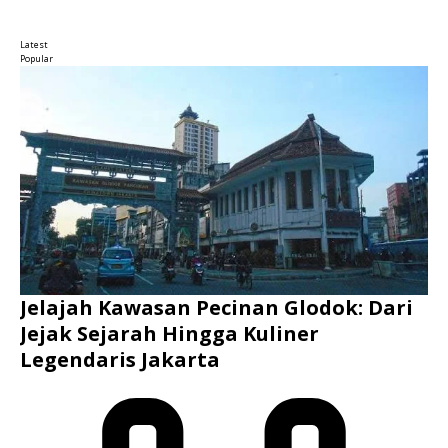
Latest
Popular
Jelajah Kawasan Pecinan Glodok: Dari
Jejak Sejarah Hingga Kuliner
Legendaris Jakarta