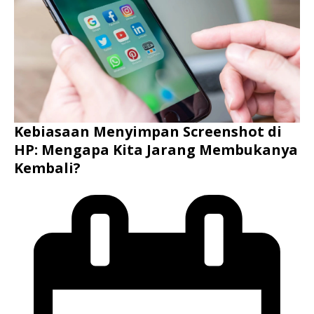
Kebiasaan Menyimpan Screenshot di
HP: Mengapa Kita Jarang Membukanya
Kembali?