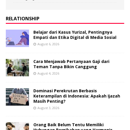
RELATIONSHIP
Belajar dari Kasus Yurizal, Pentingnya
Empati dan Etika Digital di Media Sosial
August 6, 2026
Cara Menjawab Pertanyaan Gaji dari
Teman Tanpa Bikin Canggung
August 4, 2026
Dominasi Perekrutan Berbasis
Keterampilan di Indonesia: Apakah Ijazah
Masih Penting?
August 3, 2026
Orang Baik Belum Tentu Memiliki
Hubungan Pernikahan yang Harmonis,