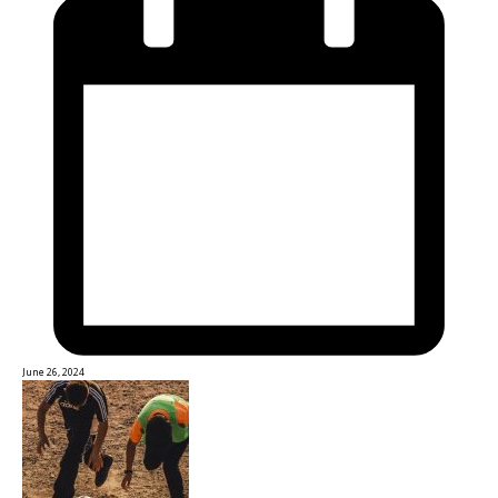
June 26, 2024