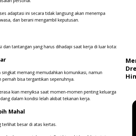
salah personal.
oses adaptasi ini secara tidak langsung akan menempa
dewasa, dan berani mengambil keputusan.
si dan tantangan yang harus dihadapi saat kerja di luar kota:
sar
Me
Dre
esan singkat memang memudahkan komunikasi, namun
Hin
n pernah bisa tergantikan sepenuhnya.
n terasa kian menyiksa saat momen-momen penting keluarga
edang dalam kondisi lelah akibat tekanan kerja.
bih Mahal
erlihat besar di atas kertas.