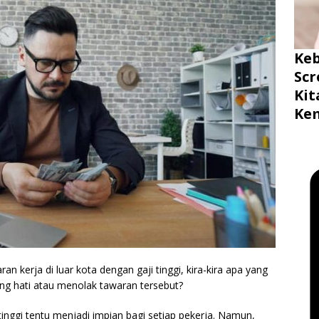
Ke
Scr
Ki
Ke
 kerja di luar kota dengan gaji tinggi, kira-kira apa yang
g hati atau menolak tawaran tersebut?
nggi tentu menjadi impian bagi setiap pekerja. Namun,