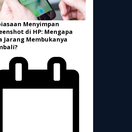
biasaan Menyimpan
eenshot di HP: Mengapa
ta Jarang Membukanya
mbali?