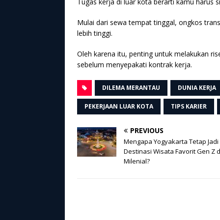
Tugas kerja di luar kota berarti kamu harus s
Mulai dari sewa tempat tinggal, ongkos trans
lebih tinggi.
Oleh karena itu, penting untuk melakukan r
sebelum menyepakati kontrak kerja.
DILEMA MERANTAU
DUNIA KERJA
PEKERJAAN LUAR KOTA
TIPS KARIER
PREVIOUS
Mengapa Yogyakarta Tetap Jadi
Destinasi Wisata Favorit Gen Z 
Milenial?