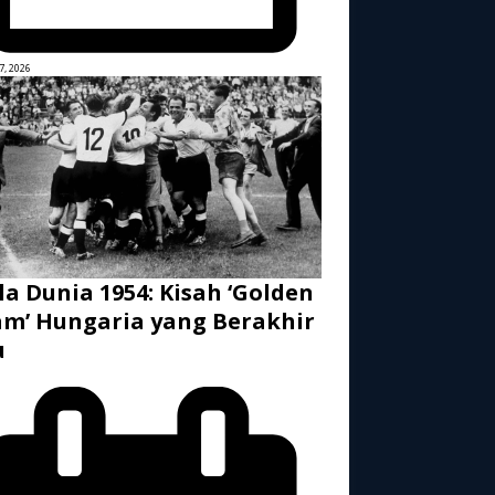
7, 2026
la Dunia 1954: Kisah ‘Golden
m’ Hungaria yang Berakhir
u