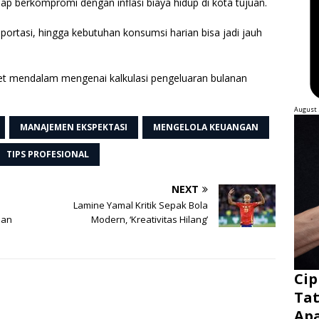
iap berkompromi dengan inflasi biaya hidup di kota tujuan.
portasi, hingga kebutuhan konsumsi harian bisa jadi jauh
iset mendalam mengenai kalkulasi pengeluaran bulanan
August 
MANAJEMEN EKSPEKTASI
MENGELOLA KEUANGAN
TIPS PROFESIONAL
NEXT
Lamine Yamal Kritik Sepak Bola
dan
Modern, ‘Kreativitas Hilang’
Cip
Tat
Ap