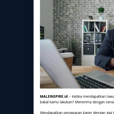
MALEINSPIRE.id
– Ketika mendapatkan tawaran
bakal kamu lakukan? Menerima dengan senan
Mendapatkan penawaran karier dengan gaji ti