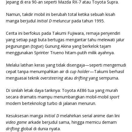
Jepang di era 90-an seperti Mazda RX-7 atau Toyota Supra.
Namun, takdir mobil ini berubah total ketika sebuah kisah
manga berjudul
Initial D
meluncur pada tahun 1995.
Cerita ini berfokus pada Takumi Fujiwara, remaja penyendiri
yang setiap pagi buta bertugas mengantar tahu melewati jalur
pegunungan (
togue
) Gunung Akina yang berkelok tajam
menggunakan Sprinter Trueno hitam-putih milik ayahnya.
Melalui latihan keras yang tidak disengaja—seperti mengemudi
cepat tanpa menumpahkan air di
cup holder
—Takumi berhasil
menguasai teknik
oversteering
atau
drifting
yang sempurna.
Di sinilah letak daya tariknya: Toyota AE86 tua yang murah
secara dramatis mampu menumbangkan mobil-mobil
sport
modern berteknologi turbo di jalanan menurun.
Kesuksesan manga
Initial D
melahirkan serial anime dan lini
video game
arkade berjudul sama, hingga memicu demam
drifting
global di dunia nyata.