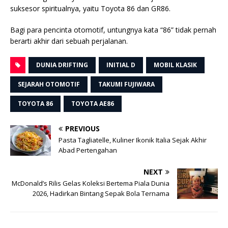
suksesor spiritualnya, yaitu Toyota 86 dan GR86.
Bagi para pencinta otomotif, untungnya kata “86” tidak pernah
berarti akhir dari sebuah perjalanan.
DUNIA DRIFTING
INITIAL D
MOBIL KLASIK
SEJARAH OTOMOTIF
TAKUMI FUJIWARA
TOYOTA 86
TOYOTA AE86
PREVIOUS
Pasta Tagliatelle, Kuliner Ikonik Italia Sejak Akhir
Abad Pertengahan
NEXT
McDonald’s Rilis Gelas Koleksi Bertema Piala Dunia
2026, Hadirkan Bintang Sepak Bola Ternama