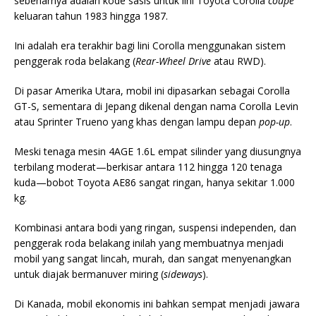
sebenarnya adalah kode sasis untuk lini Toyota Corolla
coupe
keluaran tahun 1983 hingga 1987.
Ini adalah era terakhir bagi lini Corolla menggunakan sistem
penggerak roda belakang (
Rear-Wheel Drive
atau RWD).
Di pasar Amerika Utara, mobil ini dipasarkan sebagai Corolla
GT-S, sementara di Jepang dikenal dengan nama Corolla Levin
atau Sprinter Trueno yang khas dengan lampu depan
pop-up
.
Meski tenaga mesin 4AGE 1.6L empat silinder yang diusungnya
terbilang moderat—berkisar antara 112 hingga 120 tenaga
kuda—bobot Toyota AE86 sangat ringan, hanya sekitar 1.000
kg.
Kombinasi antara bodi yang ringan, suspensi independen, dan
penggerak roda belakang inilah yang membuatnya menjadi
mobil yang sangat lincah, murah, dan sangat menyenangkan
untuk diajak bermanuver miring (
sideways
).
Di Kanada, mobil ekonomis ini bahkan sempat menjadi jawara