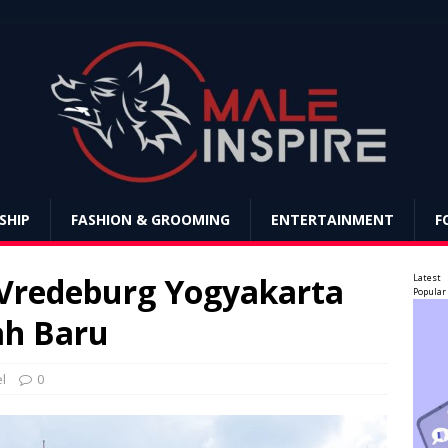
SHIP
FASHION & GROOMING
ENTERTAINMENT
F
redeburg Yogyakarta
Latest
Popular
ah Baru
l
0