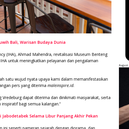
luwih Bali, Warisan Budaya Dunia
ncy (IHA), Ahmad Mahendra, revitalisasi Museum Benteng
 IHA untuk meningkatkan pelayanan dan pengalaman
August 
h satu wujud nyata upaya kami dalam memanifestasikan
angan pers yang diterima
maleinspire.id
.
Vredeburg dapat diterima dan dinikmati masyarakat, serta
nspiratif bagi semua kalangan.”
di Jabodetabek Selama Libur Panjang Akhir Pekan
m ini seperti pameran sejarah dengan diorama, dan