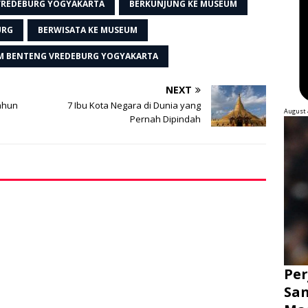
VREDEBURG YOGYAKARTA
BERKUNJUNG KE MUSEUM
URG
BERWISATA KE MUSEUM
 BENTENG VREDEBURG YOGYAKARTA
NEXT
ahun
7 Ibu Kota Negara di Dunia yang
August 
Pernah Dipindah
Per
San