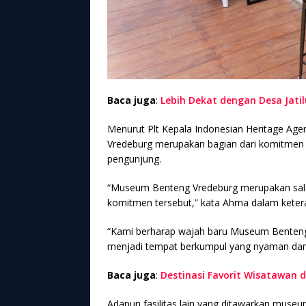
Baca juga
:
Lebih Dekat dengan Desa Jati
Menurut Plt Kepala Indonesian Heritage Age
Vredeburg merupakan bagian dari komitmen
pengunjung.
“Museum Benteng Vredeburg merupakan sala
komitmen tersebut,” kata Ahma dalam keter
“Kami berharap wajah baru Museum Benteng 
menjadi tempat berkumpul yang nyaman dan i
Baca juga
:
Destinasi Favorit Wisatawan 
Adapun fasilitas lain yang ditawarkan museu