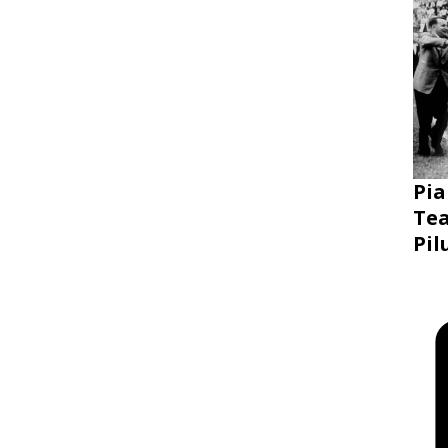
Pia
Tea
Pil