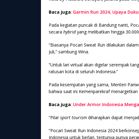
Baca juga
:
Garmin Run 2024, Upaya Dukun
Pada kegiatan puncak di Bandung nanti, Poc
secara
hybrid
yang melibatkan hingga 30.000 
“Biasanya Pocari Sweat Run dilakukan dalam 
Juli,” sambung Wina.
“Untuk lari virtual akan digelar serempak tan
ratusan kota di seluruh Indonesia.”
Pada kesempatan yang sama, Menteri Pariwi
bahwa saat ini Kemenparekraf menargetkan t
Baca juga
:
Under Armor Indonesia Menga
“Pilar
sport tourism
diharapkan dapat menjadi
“Pocari Sweat Run Indonesia 2024 berkonse
Indonesia untuk berlari, tentunya punya pe