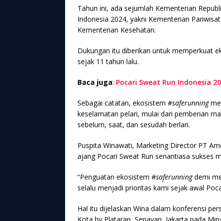
Tahun ini, ada sejumlah Kementerian Repub
Indonesia 2024, yakni Kementerian Pariwisa
Kementerian Kesehatan.
Dukungan itu diberikan untuk memperkuat e
sejak 11 tahun lalu.
Baca juga
:
Pocari Sweat Run Indonesia 20
Sebagai catatan, ekosistem #
saferunning
mer
keselamatan pelari, mulai dari pemberian ma
sebelum, saat, dan sesudah berlari.
Puspita Winawati, Marketing Director PT Am
ajang Pocari Sweat Run senantiasa sukses me
“Penguatan ekosistem #
saferunning
demi me
selalu menjadi prioritas kami sejak awal Poc
Hal itu dijelaskan Wina dalam konferensi per
Kota by Plataran, Senayan, Jakarta pada Min