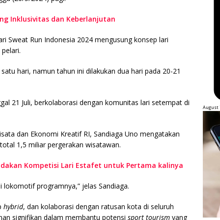
g Inklusivitas dan Keberlanjutan
ari Sweat Run Indonesia 2024 mengusung konsep lari
pelari.
satu hari, namun tahun ini dilakukan dua hari pada 20-21
ggal 21 Juli, berkolaborasi dengan komunitas lari setempat di
August 
sata dan Ekonomi Kreatif RI, Sandiaga Uno mengatakan
otal 1,5 miliar pergerakan wisatawan.
dakan Kompetisi Lari Estafet untuk Pertama kalinya
 lokomotif programnya,” jelas Sandiaga.
p
hybrid
, dan kolaborasi dengan ratusan kota di seluruh
ranan signifikan dalam membantu potensi
sport tourism
yang