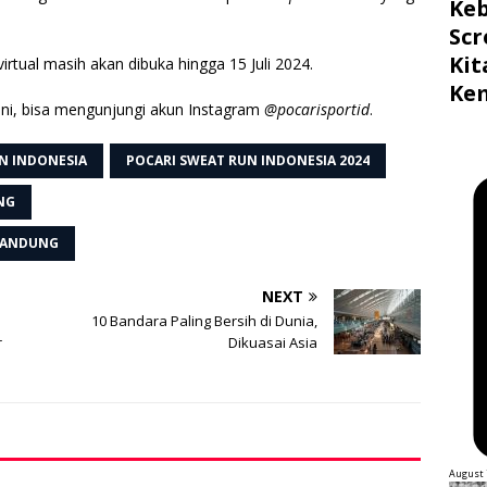
Ke
Scr
Ki
irtual masih akan dibuka hingga 15 Juli 2024.
Ke
 ini, bisa mengunjungi akun Instagram
@pocarisportid
.
N INDONESIA
POCARI SWEAT RUN INDONESIA 2024
NG
 BANDUNG
NEXT
10 Bandara Paling Bersih di Dunia,
r
Dikuasai Asia
August 