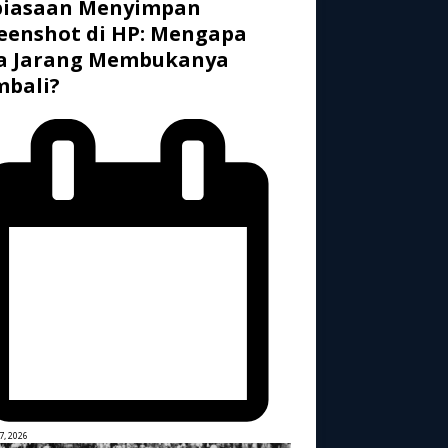
biasaan Menyimpan
eenshot di HP: Mengapa
ta Jarang Membukanya
mbali?
7, 2026