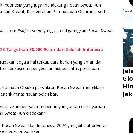
lik Indonesia yang juga mendukung Pocari Sweat Run
August 
ta dan Kreatif, Kementerian Pemuda dan Olahraga, serta
kosistem #
saferunning
yang telah digaungkan Pocari Sweat
23 Targetkan 30.000 Pelari dari Seluruh Indonesia
upakan segala hal terkait cara berlari yang aman dan
teri edukasi dan penyediaan hidrasi untuk persiapan
Jel
Glo
Hin
erta Indah Otsuka perwakilan Pocari Sweat mengklaim
Jak
narik minat ribuan pelari baru.
nciptakan pengalaman berlari yang aman dan nyaman
ari Sweat Run diadakan.”
s Pocari Sweat Run Indonesia 2024 yang dihelat di Hutan
ggu (26/5/2024) pagi.