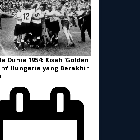
la Dunia 1954: Kisah ‘Golden
m’ Hungaria yang Berakhir
u