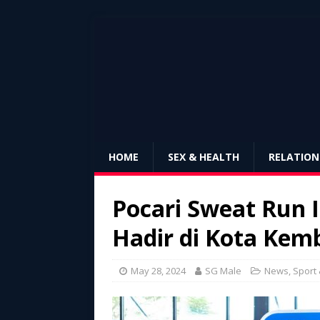
HOME
SEX & HEALTH
RELATION
Pocari Sweat Run 
Hadir di Kota Kem
May 28, 2024
SG Male
News
,
Sport