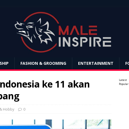
SHIP
FASHION & GROOMING
ENTERTAINMENT
F
Indonesia ke 11 akan
Latest
Popular
bang
 & Hobby
0