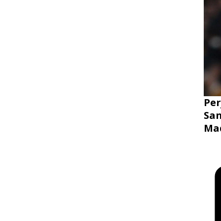
Per
San
Mad