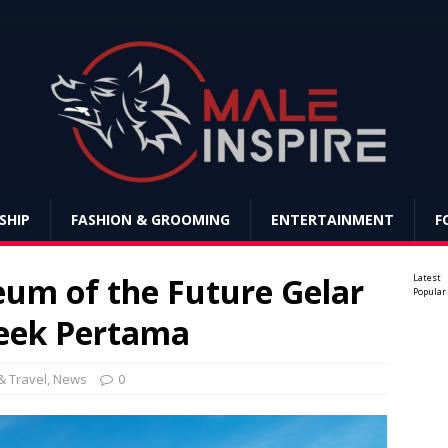
SHIP
FASHION & GROOMING
ENTERTAINMENT
F
um of the Future Gelar
Latest
Popular
Week Pertama
& Travel
,
News
0