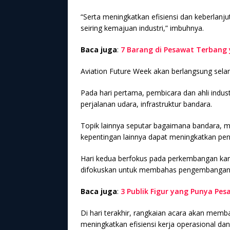
“Serta meningkatkan efisiensi dan keberla
seiring kemajuan industri,” imbuhnya.
Baca juga
:
7 Barang di Pesawat Terbang
Aviation Future Week akan berlangsung sela
Pada hari pertama, pembicara dan ahli indus
perjalanan udara, infrastruktur bandara.
Topik lainnya seputar bagaimana bandara, 
kepentingan lainnya dapat meningkatkan pen
Hari kedua berfokus pada perkembangan kargo
difokuskan untuk membahas pengembangan 
Baca juga
:
3 Publik Figur yang Punya Pes
Di hari terakhir, rangkaian acara akan memba
meningkatkan efisiensi kerja operasional dan