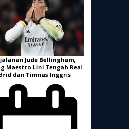
jalanan Jude Bellingham,
g Maestro Lini Tengah Real
rid dan Timnas Inggris