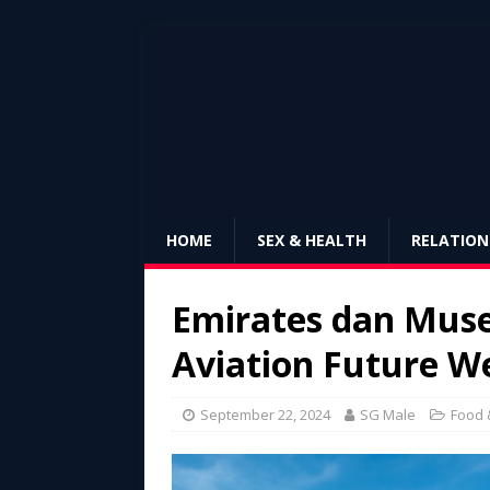
HOME
SEX & HEALTH
RELATION
Emirates dan Muse
Aviation Future 
September 22, 2024
SG Male
Food 