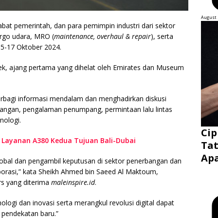
August 
abat pemerintah, dan para pemimpin industri dari sektor
argo udara, MRO (
maintenance, overhaul & repair
), serta
15-17 Oktober 2024.
ek, ajang pertama yang dihelat oleh Emirates dan Museum
erbagi informasi mendalam dan menghadirkan diskusi
bangan, pengalaman penumpang, permintaan lalu lintas
knologi.
Cip
 Layanan A380 Kedua Tujuan Bali-Dubai
Tat
Ap
lobal dan pengambil keputusan di sektor penerbangan dan
aborasi,” kata Sheikh Ahmed bin Saeed Al Maktoum,
s yang diterima
maleinspire.id
.
gi dan inovasi serta merangkul revolusi digital dapat
pendekatan baru.”