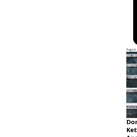
August 
Dom
Ket