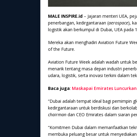
MALE INSPIRE.id
– Jajaran menteri UEA, pej
penerbangan, kedirgantaraan (
aerospace
), k
logistik akan berkumpul di Dubai, UEA pada 
Mereka akan menghadiri Aviation Future We
of the Future.
Aviation Future Week adalah wadah untuk b
menarik tentang masa depan industri pener
udara, logistik, serta inovasi terkini dalam te
Baca juga
:
Maskapai Emirates Luncurkan
“Dubai adalah tempat ideal bagi pemimpin g
kedirgantaraan untuk berdiskusi dan berkol
chairman
dan CEO Emirates dalam siaran per
“Komitmen Dubai dalam memanfaatkan teknolo
membuka peluang besar untuk menyediakan 