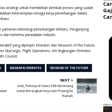
Ca
has strategi untuk memikirkan kembali proses yang sudah
Gaj
ngkatkan keterampilan tenaga kerja penerbangan dalam
Ca
rbaru.
n pameran teknologi penerbangan terbaru. Pengunjung
u dan bertemu perwakilan industri.
teraktif yang dipimpin Emirates dan Museum of the Future,
es SkyCargo, Flight Operations, tim lingkungan Emirates
th Council.
S
MASKAPAI EMIRATES
MUSEUM OF THE FUTURE
NEXT
Unik, Pekerja di Swiss Pilih Berenang
hatan
untuk Berangkat Kerja dan Pulang ke
Rumah
August 