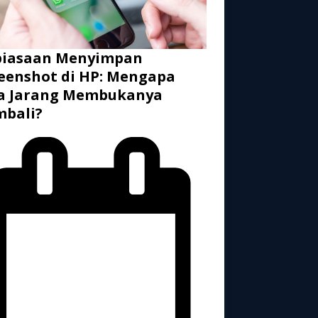
biasaan Menyimpan
eenshot di HP: Mengapa
ta Jarang Membukanya
mbali?