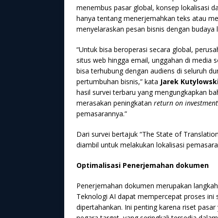
menembus pasar global, konsep lokalisasi d
hanya tentang menerjemahkan teks atau me
menyelaraskan pesan bisnis dengan budaya l
“Untuk bisa beroperasi secara global, perus
situs web hingga email, unggahan di media so
bisa terhubung dengan audiens di seluruh du
pertumbuhan bisnis,” kata
Jarek Kutylowsk
hasil survei terbaru yang mengungkapkan ba
merasakan peningkatan
return on investment
pemasarannya.”
Dari survei bertajuk “The State of Translati
diambil untuk melakukan lokalisasi pemasaran
Optimalisasi Penerjemahan dokumen
Penerjemahan dokumen merupakan langkah a
Teknologi AI dapat mempercepat proses ini 
dipertahankan. Ini penting karena riset pas
negara target, yang seringkali tersedia dal