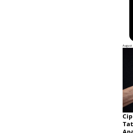
August 
Cip
Tat
Ap