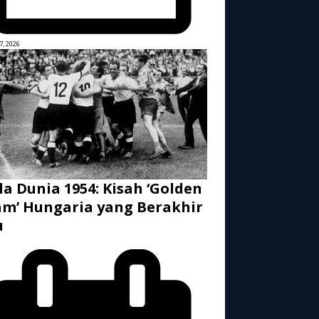
7, 2026
la Dunia 1954: Kisah ‘Golden
m’ Hungaria yang Berakhir
u