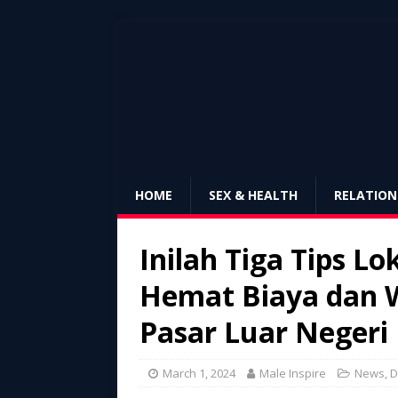
HOME
SEX & HEALTH
RELATION
Inilah Tiga Tips L
Hemat Biaya dan 
Pasar Luar Negeri
March 1, 2024
Male Inspire
News
,
D