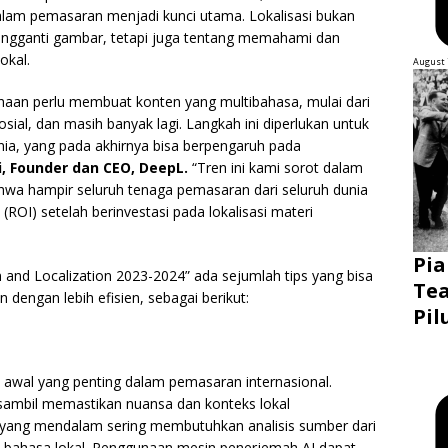
alam pemasaran menjadi kunci utama. Lokalisasi bukan
ngganti gambar, tetapi juga tentang memahami dan
okal.
August 
ahaan perlu membuat konten yang multibahasa, mulai dari
sial, dan masih banyak lagi. Langkah ini diperlukan untuk
nia, yang pada akhirnya bisa berpengaruh pada
i, Founder dan CEO, DeepL.
“Tren ini kami sorot dalam
hwa hampir seluruh tenaga pemasaran dari seluruh dunia
(ROI) setelah berinvestasi pada lokalisasi materi
Pia
on and Localization 2023-2024” ada sejumlah tips yang bisa
Tea
 dengan lebih efisien, sebagai berikut:
Pil
wal yang penting dalam pemasaran internasional.
sambil memastikan nuansa dan konteks lokal
ar yang mendalam sering membutuhkan analisis sumber dari
am bahasa lokal. Penggunaan mesin penerjemah AI dapat