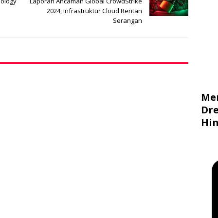
nology
Laporan Ancaman Global CrowdStrike
2024, Infrastruktur Cloud Rentan
Serangan
Me
Dre
Hin