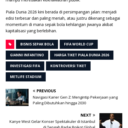
Piala Dunia 2026 kini berada di persimpangan jalan: menjadi
edisi terbesar dan paling meriah, atau justru dikenang sebagai
momentum di mana sepak bola kehilangan jiwanya akibat
kapitalisasi yang berlebihan.
BISNIS SEPAK BOLA
FIFA WORLD CUP
GIANNI INFANTINO
HARGA TIKET PIALA DUNIA 2026
INVESTIGASI FIFA
KONTROVERSI TIKET
METLIFE STADIUM
PREVIOUS
Navigasi Karier Gen Z: Mengintip Pekerjaan yang
Paling Dibutuhkan hingga 2030
NEXT
Kanye West Gelar Konser Spektakuler di Istanbul
di Tengah Badai Boikot Global