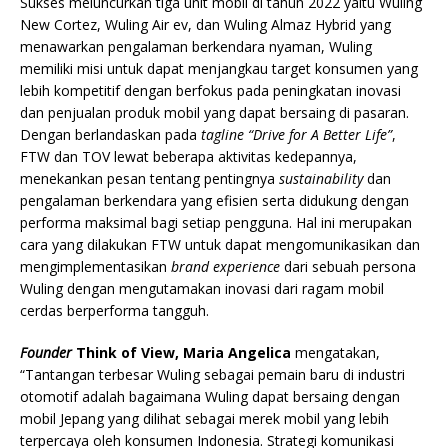
Sukses meluncurkan tiga unit mobil di tahun 2022 yaitu Wuling
New Cortez, Wuling Air ev, dan Wuling Almaz Hybrid yang
menawarkan pengalaman berkendara nyaman, Wuling
memiliki misi untuk dapat menjangkau target konsumen yang
lebih kompetitif dengan berfokus pada peningkatan inovasi
dan penjualan produk mobil yang dapat bersaing di pasaran.
Dengan berlandaskan pada
tagline
“Drive for A Better Life”
,
FTW dan TOV lewat beberapa aktivitas kedepannya,
menekankan pesan tentang pentingnya
sustainability
dan
pengalaman berkendara yang efisien serta didukung dengan
performa maksimal bagi setiap pengguna. Hal ini merupakan
cara yang dilakukan FTW untuk dapat mengomunikasikan dan
mengimplementasikan
brand experience
dari sebuah persona
Wuling dengan mengutamakan inovasi dari ragam mobil
cerdas berperforma tangguh.
Founder
Think of View, Maria Angelica
mengatakan,
“Tantangan terbesar Wuling sebagai pemain baru di industri
otomotif adalah bagaimana Wuling dapat bersaing dengan
mobil Jepang yang dilihat sebagai merek mobil yang lebih
terpercaya oleh konsumen Indonesia. Strategi komunikasi