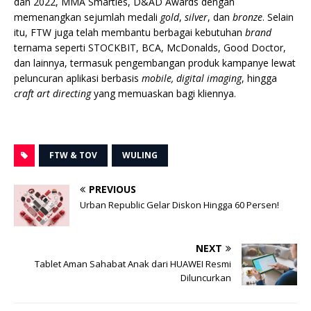
dan 2022, MMA Smarties, D&AD Awards dengan
memenangkan sejumlah medali
gold
,
silver
, dan
bronze
. Selain
itu, FTW juga telah membantu berbagai kebutuhan
brand
ternama seperti STOCKBIT, BCA, McDonalds, Good Doctor,
dan lainnya, termasuk pengembangan produk kampanye lewat
peluncuran aplikasi berbasis
mobile, digital imaging
, hingga
craft art directing
yang memuaskan bagi kliennya.
FTW & TOV
WULING
PREVIOUS
Urban Republic Gelar Diskon Hingga 60 Persen!
NEXT
Tablet Aman Sahabat Anak dari HUAWEI Resmi
Diluncurkan