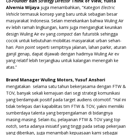
Co-Founder
dan
Strategy Director
Think of View, Yulita
Alvernia Wijaya
juga menambahkan, “Kategori
Electric
Vehicle
termasuk konsep yang baru untuk sebagian besar
masyarakat Indonesia. Selain menekankan bahwa Wuling Air
ev lebih ramah lingkungan, kami juga mengangkat keunikan
design Wuling Air ev yang
compact
dan futuristik sehingga
cocok untuk kebutuhan mobilitas masyarakat urban sehari-
hari.
Pain point
seperti sempitnya jalanan, lahan parkir, aturan
ganjil genap, dapat dijawab dengan hadirnya Wuling Air ev
yang relatif lebih terjangkau untuk kalangan menengah ke
atas.”
Brand Manager Wuling Motors, Yusuf Anshori
mengatakan selama satu tahun bekerjasama dengan FTW &
TOV, banyak sekali kemajuan dari segi strategi komunikasi
yang berdampak positif pada target audiens otomotif. “Hal ini
tidak terlepas dari kapabilitas tim FTW & TOV, yakni memiliki
sumberdaya talenta yang berpengalaman di bidangnya
masing-masing. Selain itu, pelayanan FTW & TOV yang
top
notch
, serta adanya inisiatif yang tinggi pada setiap pekerjaan
yang diberikan, juga menambah kepuasaan kami sebagai