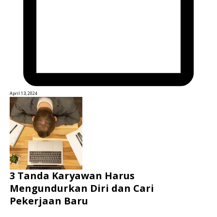
April 13, 2024
3 Tanda Karyawan Harus
Mengundurkan Diri dan Cari
Pekerjaan Baru