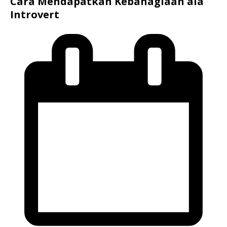
Cara Mendapatkan Kebahagiaan ala
Introvert