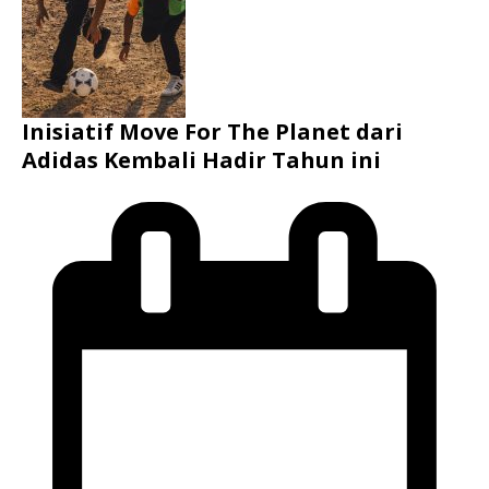
Inisiatif Move For The Planet dari
Adidas Kembali Hadir Tahun ini