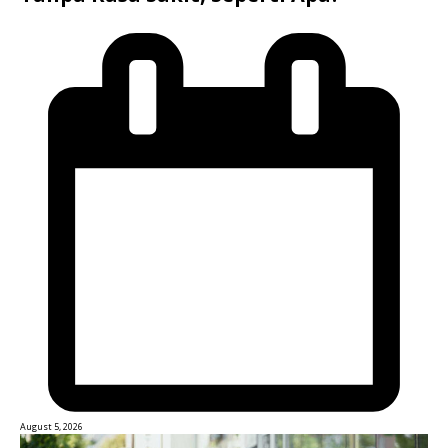
August 5, 2026