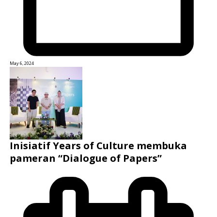
May 6, 2024
Inisiatif Years of Culture membuka
pameran “Dialogue of Papers”