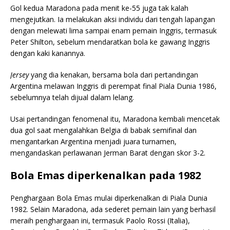
Gol kedua Maradona pada menit ke-55 juga tak kalah
mengejutkan. Ia melakukan aksi individu dari tengah lapangan
dengan melewati lima sampai enam pemain Inggris, termasuk
Peter Shilton, sebelum mendaratkan bola ke gawang Inggris
dengan kaki kanannya.
Jersey
yang dia kenakan, bersama bola dari pertandingan
Argentina melawan Inggris di perempat final Piala Dunia 1986,
sebelumnya telah dijual dalam lelang.
Usai pertandingan fenomenal itu, Maradona kembali mencetak
dua gol saat mengalahkan Belgia di babak semifinal dan
mengantarkan Argentina menjadi juara turnamen,
mengandaskan perlawanan Jerman Barat dengan skor 3-2.
Bola Emas diperkenalkan pada 1982
Penghargaan Bola Emas mulai diperkenalkan di Piala Dunia
1982. Selain Maradona, ada sederet pemain lain yang berhasil
meraih penghargaan ini, termasuk Paolo Rossi (Italia),