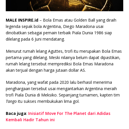
MALE INSPIRE.id
– Bola Emas atau Golden Ball yang diraih
legenda sepak bola Argentina, Diego Maradona usai
dinobatkan sebagai pemain terbaik Piala Dunia 1986 siap
dilelang pada 6 Juni mendatang.
Menurut rumah lelang Aguttes, trofi itu merupakan Bola Emas
pertama yang dilelang. Meski nilainya belum dapat dipastikan,
rumah lelang tersebut memprediksi Bola Emas Maradona
akan terjual dengan harga jutaan dollar AS.
Maradona, yang wafat pada 2020 lalu berhasil menerima
penghargaan tersebut usai mengantarkan Argentina meraih
trofi Piala Dunia di Meksiko. Sepanjang turnamen, kapten tim
Tango
itu sukses membukukan lima gol.
Baca juga
:
Inisiatif Move For The Planet dari Adidas
Kembali Hadir Tahun ini