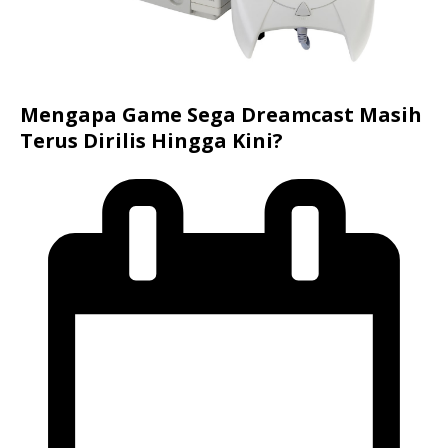
Mengapa Game Sega Dreamcast Masih
Terus Dirilis Hingga Kini?