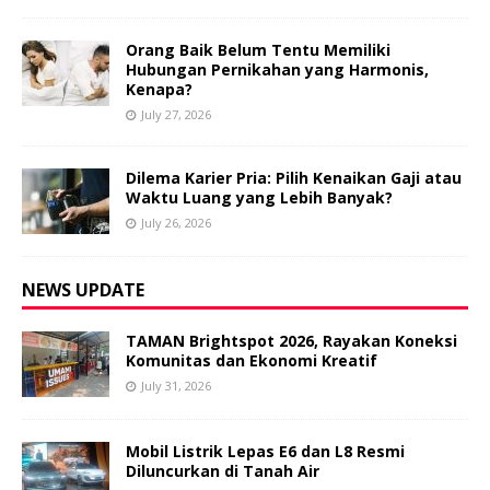
Orang Baik Belum Tentu Memiliki
Hubungan Pernikahan yang Harmonis,
Kenapa?
July 27, 2026
Dilema Karier Pria: Pilih Kenaikan Gaji atau
Waktu Luang yang Lebih Banyak?
July 26, 2026
NEWS UPDATE
TAMAN Brightspot 2026, Rayakan Koneksi
Komunitas dan Ekonomi Kreatif
July 31, 2026
Mobil Listrik Lepas E6 dan L8 Resmi
Diluncurkan di Tanah Air