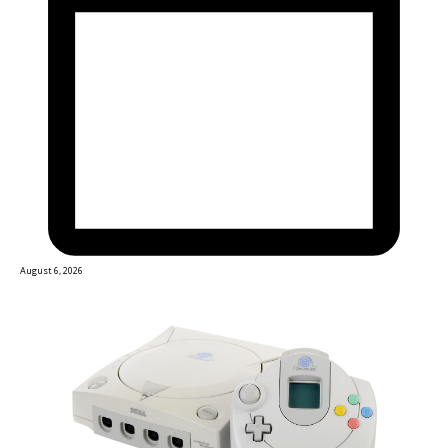
August 6, 2026