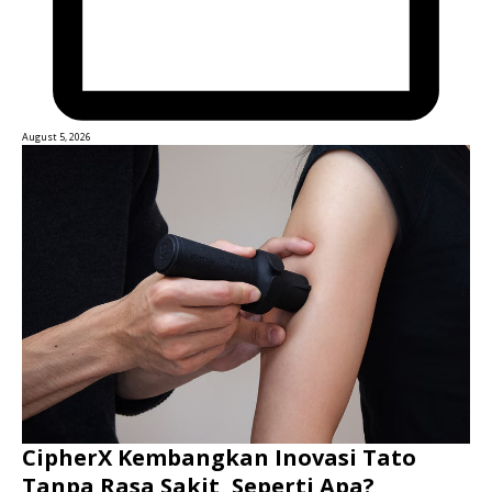
August 5, 2026
CipherX Kembangkan Inovasi Tato
Tanpa Rasa Sakit, Seperti Apa?