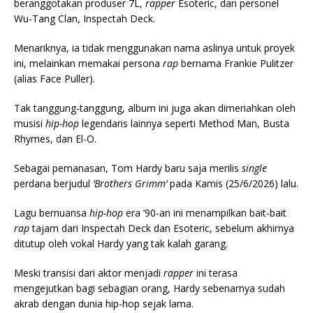
beranggotakan produser 7L,
rapper
Esoteric, dan personel
Wu-Tang Clan, Inspectah Deck.
Menariknya, ia tidak menggunakan nama aslinya untuk proyek
ini, melainkan memakai persona
rap
bernama Frankie Pulitzer
(alias Face Puller).
Tak tanggung-tanggung, album ini juga akan dimeriahkan oleh
musisi
hip-hop
legendaris lainnya seperti Method Man, Busta
Rhymes, dan El-O.
Sebagai pemanasan, Tom Hardy baru saja merilis
single
perdana berjudul
‘Brothers Grimm’
pada Kamis (25/6/2026) lalu.
Lagu bernuansa
hip-hop
era ’90-an ini menampilkan bait-bait
rap
tajam dari Inspectah Deck dan Esoteric, sebelum akhirnya
ditutup oleh vokal Hardy yang tak kalah garang.
Meski transisi dari aktor menjadi
rapper
ini terasa
mengejutkan bagi sebagian orang, Hardy sebenarnya sudah
akrab dengan dunia hip-hop sejak lama.