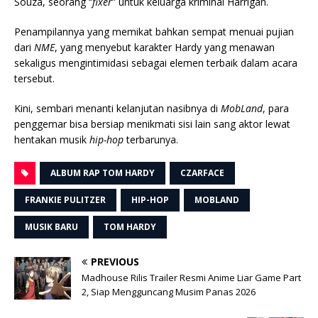
Souza, seorang “
fixer
” untuk keluarga kriminal Harrigan.
Penampilannya yang memikat bahkan sempat menuai pujian
dari
NME
, yang menyebut karakter Hardy yang menawan
sekaligus mengintimidasi sebagai elemen terbaik dalam acara
tersebut.
Kini, sembari menanti kelanjutan nasibnya di
MobLand
, para
penggemar bisa bersiap menikmati sisi lain sang aktor lewat
hentakan musik
hip-hop
terbarunya.
ALBUM RAP TOM HARDY
CZARFACE
FRANKIE PULITZER
HIP-HOP
MOBLAND
MUSIK BARU
TOM HARDY
PREVIOUS
Madhouse Rilis Trailer Resmi Anime Liar Game Part
2, Siap Mengguncang Musim Panas 2026