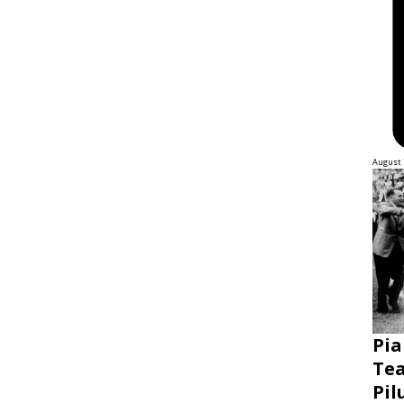
August 
Pia
Tea
Pil