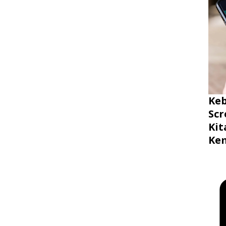
Ke
Scr
Ki
Ke