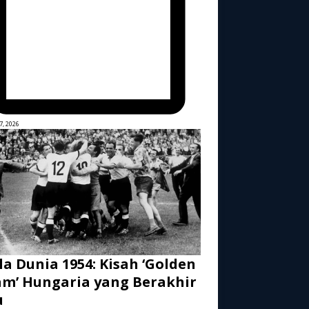
7, 2026
la Dunia 1954: Kisah ‘Golden
m’ Hungaria yang Berakhir
u