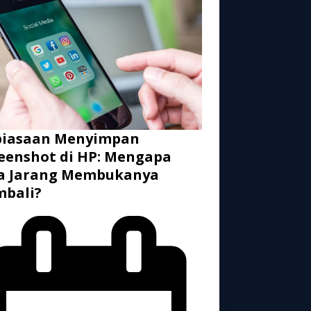
biasaan Menyimpan
eenshot di HP: Mengapa
ta Jarang Membukanya
mbali?