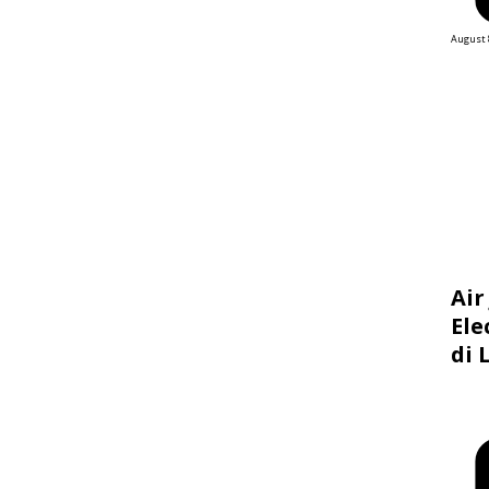
August 
Air
Ele
di 