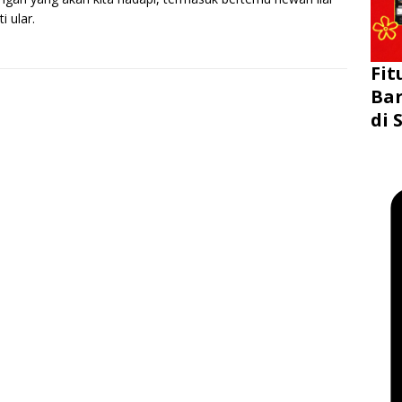
i ular.
Fit
Bar
di 