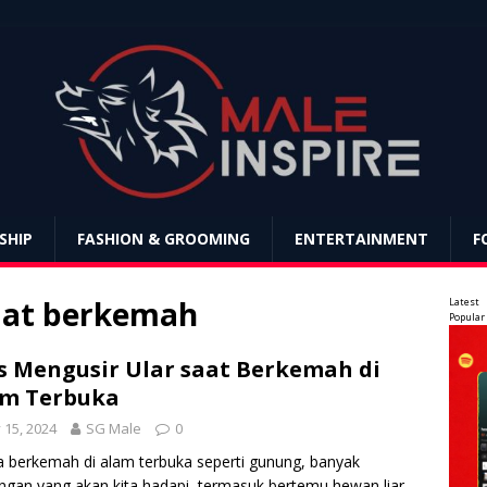
SHIP
FASHION & GROOMING
ENTERTAINMENT
F
saat berkemah
Latest
Popular
s Mengusir Ular saat Berkemah di
am Terbuka
y 15, 2024
SG Male
0
a berkemah di alam terbuka seperti gunung, banyak
ngan yang akan kita hadapi, termasuk bertemu hewan liar