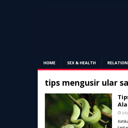
HOME
SEX & HEALTH
RELATION
tips mengusir ular 
Tip
Al
Jul
Ketik
tanta