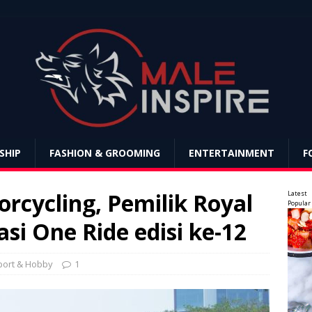
SHIP
FASHION & GROOMING
ENTERTAINMENT
F
rcycling, Pemilik Royal
Latest
Popular
asi One Ride edisi ke-12
port & Hobby
1