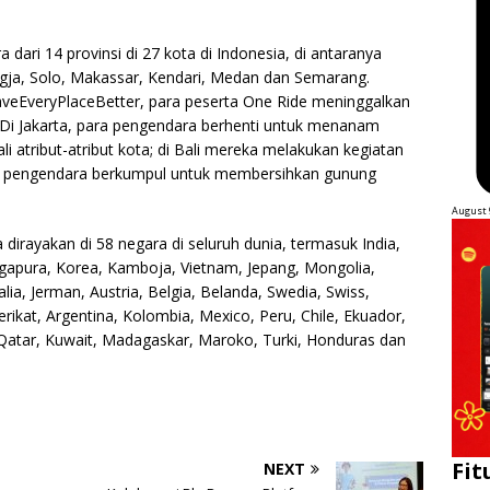
a dari 14 provinsi di 27 kota di Indonesia, di antaranya
Jogja, Solo, Makassar, Kendari, Medan dan Semarang.
eaveEveryPlaceBetter, para peserta One Ride meninggalkan
ui. Di Jakarta, para pengendara berhenti untuk menanam
atribut-atribut kota; di Bali mereka melakukan kegiatan
ra pengendara berkumpul untuk membersihkan gunung
August 
irayakan di 58 negara di seluruh dunia, termasuk India,
ingapura, Korea, Kamboja, Vietnam, Jepang, Mongolia,
Italia, Jerman, Austria, Belgia, Belanda, Swedia, Swiss,
rikat, Argentina, Kolombia, Mexico, Peru, Chile, Ekuador,
, Qatar, Kuwait, Madagaskar, Maroko, Turki, Honduras dan
Fit
NEXT