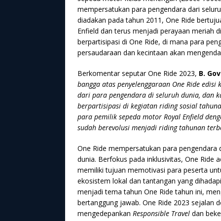
mempersatukan para pengendara dari selur
diadakan pada tahun 2011, One Ride bertuj
Enfield dan terus menjadi perayaan meriah di l
berpartisipasi di One Ride, di mana para p
persaudaraan dan kecintaan akan mengenda
Berkomentar seputar One Ride 2023,
B. Gov
bangga atas penyelenggaraan One Ride edisi
dari para pengendara di seluruh dunia, dan k
berpartisipasi di kegiatan riding sosial ta
para pemilik sepeda motor Royal Enfield den
sudah berevolusi menjadi riding tahunan ter
One Ride mempersatukan para pengendara dar
dunia. Berfokus pada inklusivitas, One Ride 
memiliki tujuan memotivasi para peserta u
ekosistem lokal dan tantangan yang dihadap
menjadi tema tahun One Ride tahun ini, me
bertanggung jawab. One Ride 2023 sejalan d
mengedepankan
Responsible Travel
dan beker