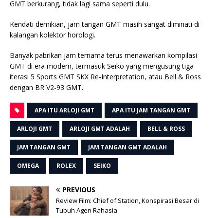
GMT berkurang, tidak lagi sama seperti dulu.
Kendati demikian, jam tangan GMT masih sangat diminati di
kalangan kolektor horologi.
Banyak pabrikan jam ternama terus menawarkan kompilasi
GMT di era modern, termasuk Seiko yang mengusung tiga
iterasi 5 Sports GMT SKX Re-Interpretation, atau Bell & Ross
dengan BR V2-93 GMT.
APA ITU ARLOJI GMT
APA ITU JAM TANGAN GMT
ARLOJI GMT
ARLOJI GMT ADALAH
BELL & ROSS
JAM TANGAN GMT
JAM TANGAN GMT ADALAH
OMEGA
ROLEX
SEIKO
PREVIOUS
Review Film: Chief of Station, Konspirasi Besar di
Tubuh Agen Rahasia