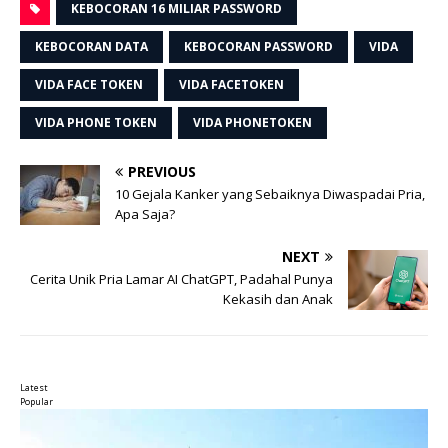
KEBOCORAN 16 MILIAR PASSWORD
KEBOCORAN DATA
KEBOCORAN PASSWORD
VIDA
VIDA FACE TOKEN
VIDA FACETOKEN
VIDA PHONE TOKEN
VIDA PHONETOKEN
PREVIOUS
10 Gejala Kanker yang Sebaiknya Diwaspadai Pria,
Apa Saja?
NEXT
Cerita Unik Pria Lamar AI ChatGPT, Padahal Punya
Kekasih dan Anak
Latest
Popular