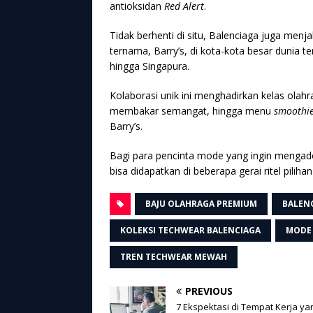
antioksidan
Red Alert
.
Tidak berhenti di situ, Balenciaga juga menj
ternama, Barry’s, di kota-kota besar dunia 
hingga Singapura.
Kolaborasi unik ini menghadirkan kelas olahr
membakar semangat, hingga menu
smoothi
Barry’s.
Bagi para pencinta mode yang ingin mengado
bisa didapatkan di beberapa gerai ritel piliha
BAJU OLAHRAGA PREMIUM
BALENC
KOLEKSI TECHWEAR BALENCIAGA
MODE
TREN TECHWEAR MEWAH
PREVIOUS
7 Ekspektasi di Tempat Kerja ya