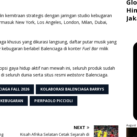
Glo
Hin
alin kemitraan strategis dengan jaringan studio kebugaran
Jak
termasuk New York, Los Angeles, London, Milan, Dubai,
aga khusus yang dikurasi langsung, daftar putar musik yang
e
kebugaran berlabel Balenciaga di konter
Fuel Bar
milik
psi gaya hidup aktif nan mewah ini, seluruh produk sudah
n di seluruh dunia serta situs resmi
webstore
Balenciaga.
IAGA FALL 2026
KOLABORASI BALENCIAGA BARRYS
 KEBUGARAN
PIERPAOLO PICCIOLI
August 
NEXT
ng
Kisah Afrika Selatan Cetak Sejarah di