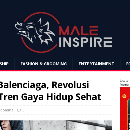
SHIP
FASHION & GROOMING
ENTERTAINMENT
F
alenciaga, Revolusi
Latest
Popular
ren Gaya Hidup Sehat
rooming
0