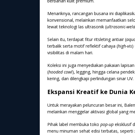
berbahan kulit premium.
Menariknya, rancangan busana ini diaplikasi
konvensional, melainkan memanfaatkan selot
lewat teknologi las ultrasonik (
ultrasonic-wel
Selain itu, terdapat fitur ritsleting antiair (
aqua
terbalik serta motif reflektif cahaya (
high-vis
)
visibilitas di malam hari.
Koleksi ini juga menyediakan pakaian lapisan
(
hooded cowl
), legging, hingga celana pendek 
kering, dan dilengkapi perlindungan sinar UV.
Ekspansi Kreatif ke Dunia 
Untuk merayakan peluncuran besar ini, Bale
melainkan menggelar aktivasi global yang me
Pihak label membuka toko
pop-up
eksklusif 
menu minuman sehat edisi terbatas, seperti