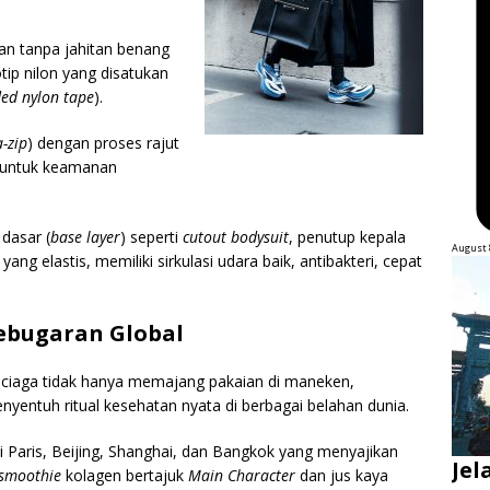
kan tanpa jahitan benang
ip nilon yang disatukan
ded nylon tape
).
-zip
) dengan proses rajut
 untuk keamanan
 dasar (
base layer
) seperti
cutout bodysuit
, penutup kepala
August 
yang elastis, memiliki sirkulasi udara baik, antibakteri, cepat
Kebugaran Global
nciaga tidak hanya memajang pakaian di maneken,
nyentuh ritual kesehatan nyata di berbagai belahan dunia.
di Paris, Beijing, Shanghai, dan Bangkok yang menyajikan
Jel
smoothie
kolagen bertajuk
Main Character
dan jus kaya