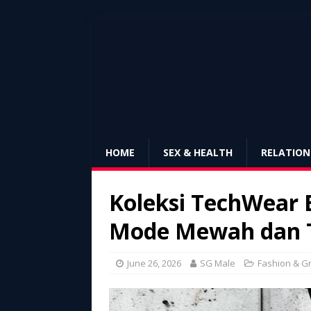
HOME
SEX & HEALTH
RELATION
Koleksi TechWear B
Mode Mewah dan T
June 26, 2026
SG Male
Fashion & G