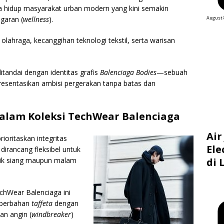
a hidup masyarakat urban modern yang kini semakin
August 
ugaran (
wellness
).
i olahraga, kecanggihan teknologi tekstil, serta warisan
itandai dengan identitas grafis
Balenciaga Bodies
—sebuah
resentasikan ambisi pergerakan tanpa batas dan
dalam Koleksi TechWear Balenciaga
Air
ioritaskan integritas
Ele
dirancang fleksibel untuk
di 
aik siang maupun malam
chWear Balenciaga ini
 berbahan
taffeta
dengan
an angin (
windbreaker
)