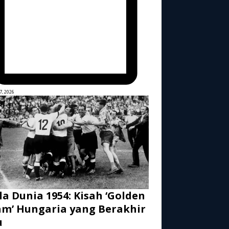
7, 2026
la Dunia 1954: Kisah ‘Golden
m’ Hungaria yang Berakhir
u