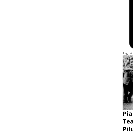
August 
Pia
Tea
Pil