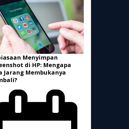
biasaan Menyimpan
eenshot di HP: Mengapa
ta Jarang Membukanya
mbali?