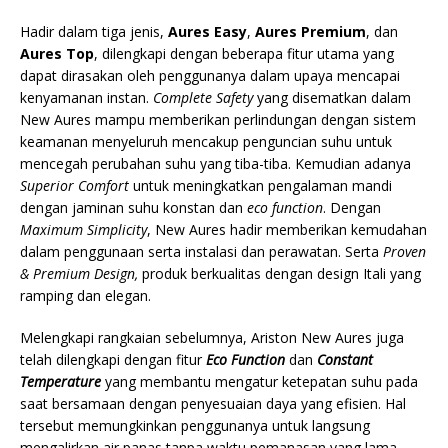
Hadir dalam tiga jenis,
Aures Easy
,
Aures Premium
, dan
Aures Top
, dilengkapi dengan beberapa fitur utama yang
dapat dirasakan oleh penggunanya dalam upaya mencapai
kenyamanan instan.
Complete Safety
yang disematkan dalam
New Aures mampu memberikan perlindungan dengan sistem
keamanan menyeluruh mencakup penguncian suhu untuk
mencegah perubahan suhu yang tiba-tiba. Kemudian adanya
Superior Comfort
untuk meningkatkan pengalaman mandi
dengan jaminan suhu konstan dan
eco function
. Dengan
Maximum Simplicity
, New Aures hadir memberikan kemudahan
dalam penggunaan serta instalasi dan perawatan. Serta
Proven
& Premium Design,
produk berkualitas dengan design Itali yang
ramping dan elegan.
Melengkapi rangkaian sebelumnya, Ariston New Aures juga
telah dilengkapi dengan fitur
Eco Function
dan
Constant
Temperature
yang membantu mengatur ketepatan suhu pada
saat bersamaan dengan penyesuaian daya yang efisien. Hal
tersebut memungkinkan penggunanya untuk langsung
mengalirkan air panas tanpa waktu pemanasan yang lama