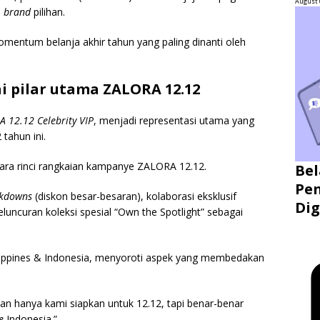
August 
a
brand
pilihan.
mentum belanja akhir tahun yang paling dinanti oleh
i pilar utama ZALORA 12.12
 12.12 Celebrity VIP
, menjadi representasi utama yang
tahun ini.
ara rinci rangkaian kampanye ZALORA 12.12.
Bel
Pen
kdowns
(diskon besar-besaran), kolaborasi eksklusif
Dig
eluncuran koleksi spesial “Own the Spotlight” sebagai
ppines & Indonesia, menyoroti aspek yang membedakan
bukan hanya kami siapkan untuk 12.12, tapi benar-benar
e
Indonesia.”