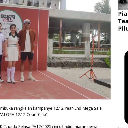
Pia
Tea
Pil
mbuka rangkaian kampanye 12.12 Year-End Mega Sale
“ZALORA 12.12 Court Club”.
 2, pada Selasa (9/12/2025) ini dihadiri jajaran pegiat