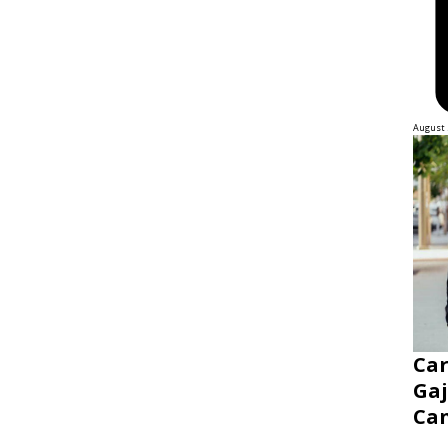
August 
Ca
Gaj
Ca