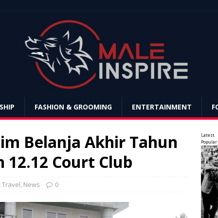
SHIP
FASHION & GROOMING
ENTERTAINMENT
F
m Belanja Akhir Tahun
Latest
Popular
 12.12 Court Club
 Travel
,
News
0