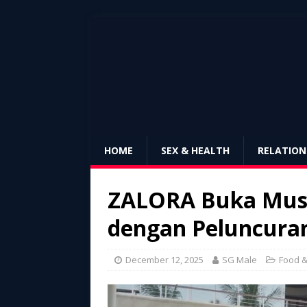
HOME
SEX & HEALTH
RELATION
ZALORA Buka Musi
dengan Peluncuran
December 12, 2025
SG Male
Food &