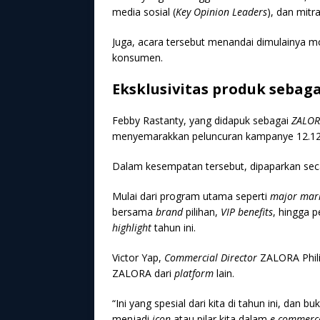
media sosial (
Key Opinion Leaders
), dan mitr
Juga, acara tersebut menandai dimulainya mo
konsumen.
Eksklusivitas produk sebaga
Febby Rastanty, yang didapuk sebagai
ZALORA
menyemarakkan peluncuran kampanye 12.12 
Dalam kesempatan tersebut, dipaparkan sec
Mulai dari program utama seperti
major mar
bersama
brand
pilihan,
VIP benefits
, hingga p
highlight
tahun ini.
Victor Yap,
Commercial Director
ZALORA Phili
ZALORA dari
platform
lain.
“Ini yang spesial dari kita di tahun ini, dan 
menjadi
icon
atau pilar kita dalam
e-commerc