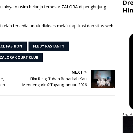
Dre
mulainya musim belanja terbesar ZALORA di penghujung
Hin
telah tersedia untuk diakses melalui aplikasi dan situs web
CE FASHION
FEBBY RASTANTY
ZALORA COURT CLUB
NEXT
le,
Film Religi Tuhan Benarkah Kau
sen
Mendengarku? Tayang Januari 2026
August 