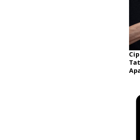
Cip
Tat
Ap