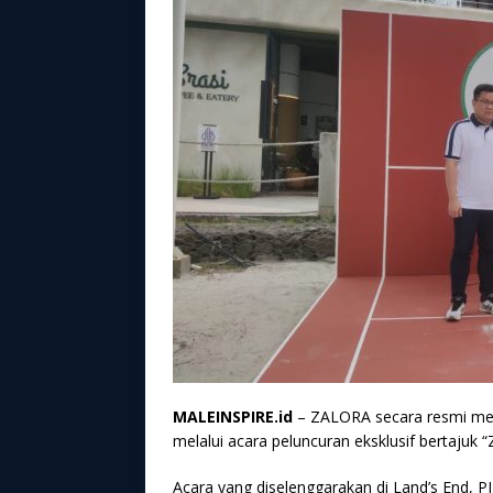
MALEINSPIRE.id
– ZALORA secara resmi me
melalui acara peluncuran eksklusif bertajuk 
Acara yang diselenggarakan di Land’s End, PIK