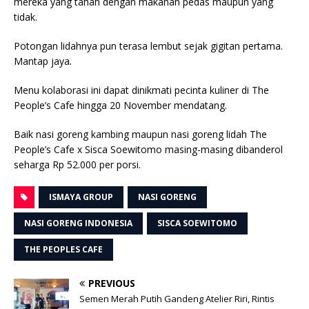
mereka yang tahan dengan makanan pedas maupun yang
tidak.
Potongan lidahnya pun terasa lembut sejak gigitan pertama.
Mantap jaya
.
Menu kolaborasi ini dapat dinikmati pecinta kuliner di The
People’s Cafe hingga 20 November mendatang.
Baik nasi goreng kambing maupun nasi goreng lidah The
People’s Cafe x Sisca Soewitomo masing-masing dibanderol
seharga Rp 52.000 per porsi.
ISMAYA GROUP
NASI GORENG
NASI GORENG INDONESIA
SISCA SOEWITOMO
THE PEOPLES CAFE
PREVIOUS
Semen Merah Putih Gandeng Atelier Riri, Rintis