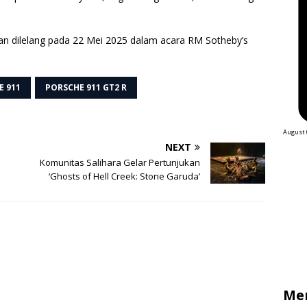
kan dilelang pada 22 Mei 2025 dalam acara RM Sotheby’s
E 911
PORSCHE 911 GT2 R
August 
NEXT
a
Komunitas Salihara Gelar Pertunjukan
‘Ghosts of Hell Creek: Stone Garuda’
Me