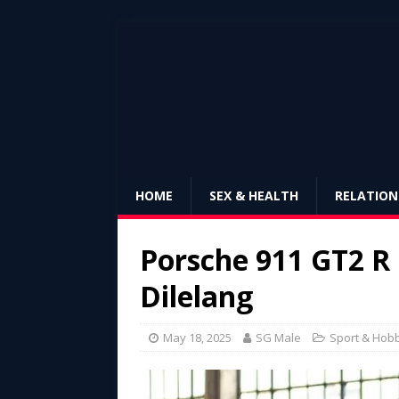
HOME
SEX & HEALTH
RELATION
Porsche 911 GT2 R
Dilelang
May 18, 2025
SG Male
Sport & Hob