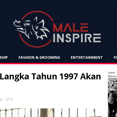
SHIP
FASHION & GROOMING
ENTERTAINMENT
F
 Langka Tahun 1997 Akan
Latest
Popular
by
0