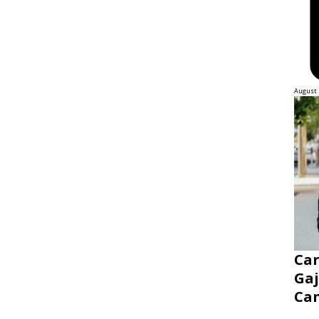
August 
Ca
Gaj
Ca