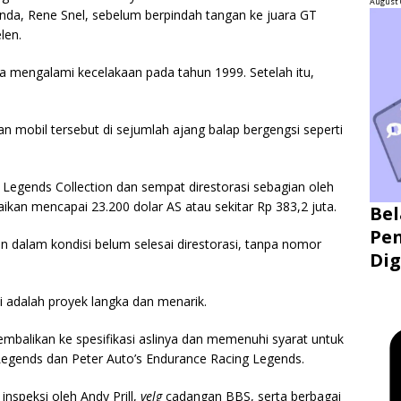
August 
landa, Rene Snel, sebelum berpindah tangan ke juara GT
len.
gga mengalami kecelakaan pada tahun 1999. Setelah itu,
 mobil tersebut di sejumlah ajang balap bergengsi seperti
rt Legends Collection dan sempat direstorasi sebagian oleh
ikan mencapai 23.200 dolar AS atau sekitar Rp 383,2 juta.
Bel
Pen
an dalam kondisi belum selesai direstorasi, tanpa nomor
Dig
i adalah proyek langka dan menarik.
kembalikan ke spesifikasi aslinya dan memenuhi syarat untuk
Legends dan Peter Auto’s Endurance Racing Legends.
inspeksi oleh Andy Prill,
velg
cadangan BBS, serta berbagai