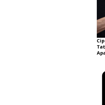
Cip
Tat
Ap