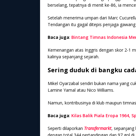
berselang, tepatnya di menit ke-86, ia men
Setelah menerima umpan dari Marc Cucurella
Tendangan itu gagal ditepis penjaga gawang I
Baca juga
:
Bintang Timnas Indonesia Me
Kemenangan atas Inggris dengan skor 2-1 m
kalinya sepanjang sejarah.
Sering duduk di bangku ca
Mikel Oyarzabal sendiri bukan nama yang cu
Lamine Yamal atau Nico Williams.
Namun, kontribusinya di klub maupun timnas
Baca juga
:
Kilas Balik Piala Eropa 1964, 
Seperti dilaporkan
Transfermarkt
, sepanjang 
dengan total 344 pertandingan dan 97 gol di