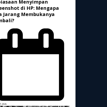
biasaan Menyimpan
eenshot di HP: Mengapa
ta Jarang Membukanya
mbali?
7, 2026