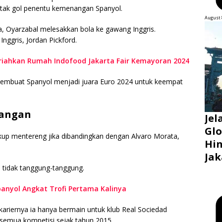
cetak gol penentu kemenangan Spanyol.
August 
, Oyarzabal melesakkan bola ke gawang Inggris.
nggris, Jordan Pickford.
riahkan Rumah Indofood Jakarta Fair Kemayoran 2024
embuat Spanyol menjadi juara Euro 2024 untuk keempat
dangan
Jel
Glo
kup mentereng jika dibandingkan dengan Alvaro Morata,
Hin
Jak
 tidak tanggung-tanggung.
Spanyol Angkat Trofi Pertama Kalinya
kariernya ia hanya bermain untuk klub Real Sociedad
 semua kompetisi sejak tahun 2015.