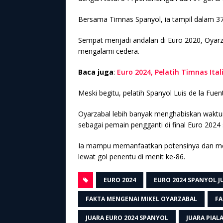
Bersama Timnas Spanyol, ia tampil dalam 37
Sempat menjadi andalan di Euro 2020, Oyarz
mengalami cedera.
Baca juga
:
Euro 2024, Pelatih Timnas Ita
Meski begitu, pelatih Spanyol Luis de la F
Oyarzabal lebih banyak menghabiskan waktu
sebagai pemain pengganti di final Euro 2024
Ia mampu memanfaatkan potensinya dan men
lewat gol penentu di menit ke-86.
EURO 2024
EURO 2024 SPANYOL J
FAKTA MENGENAI MIKEL OYARZABAL
FA
JUARA EURO 2024 SPANYOL
JUARA PIAL