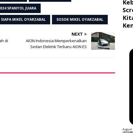
Ke
2024 SPANYOL JUARA
Scr
Ki
SIAPA MIKEL OYARZABAL
SOSOK MIKEL OYARZABAL
Ke
NEXT
ah di
AION Indonesia Memperkenalkan
Sedan Elektrik Terbaru AION ES
August 