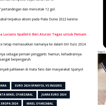
 pertandingan dan mencetak 12 gol.
abal terpaksa absen pada Piala Dunia 2022 karena
lia Luciano Spalletti Beri Aturan Tegas untuk Pemain
uente tetap memasukkan namanya ke dalam tim Euro 2024.
August 
nya sebagai pemain pengganti. Namun, kehadirannya
 sangat berpengaruh.
jadi pahlawan di mata fans dan masyarakat Spanyol
UARA
EURO 2024 SPANYOL VS INGGRIS
KTA MIKEL OYARZABAL
JUARA EURO 2024
A EROPA 2024
MIKEL OYARZABAL