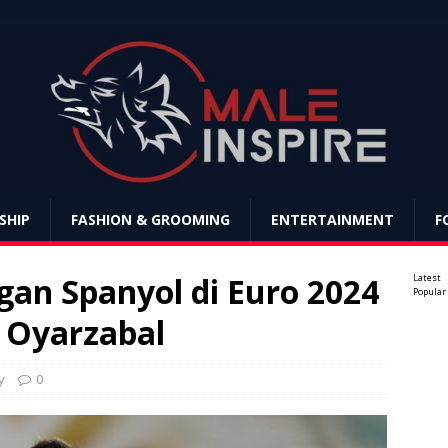
SHIP
FASHION & GROOMING
ENTERTAINMENT
F
an Spanyol di Euro 2024
Latest
Popular
 Oyarzabal
y
0