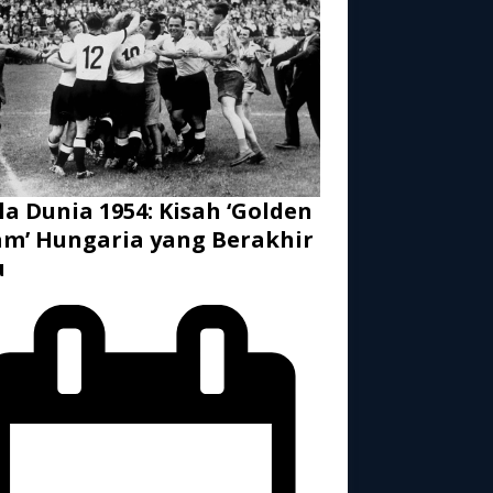
la Dunia 1954: Kisah ‘Golden
m’ Hungaria yang Berakhir
u