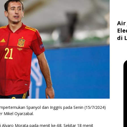
Air
Ele
di 
mpertemukan Spanyol dan Inggris pada Senin (15/7/2024)
er
Mikel Oyarzabal.
 Alvaro Morata pada menit ke-68. Sekitar 18 menit