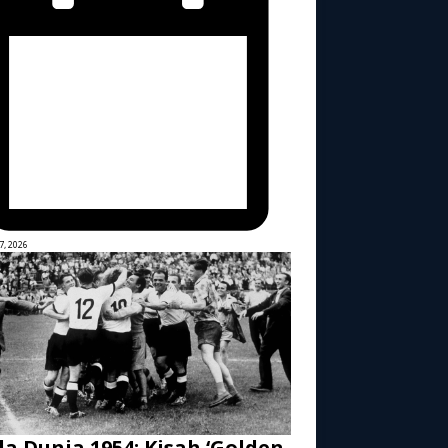
7, 2026
la Dunia 1954: Kisah ‘Golden