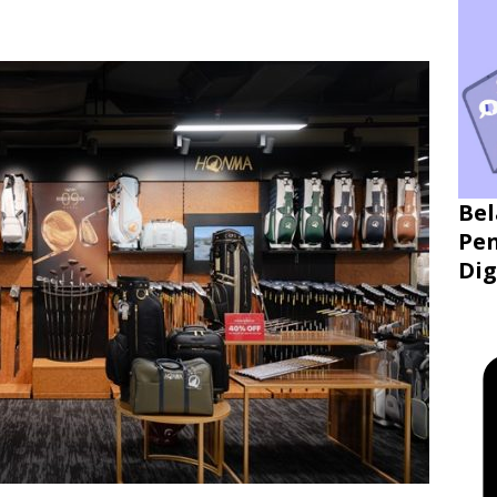
Bel
Pen
Dig