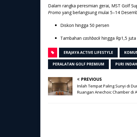
Dalam rangka peresmian gerai, MST Golf Su
Promo
yang berlangsung mulai 5–14 Desemb
Diskon hingga 50 persen
Tambahan
cashback
hingga Rp1,5 juta
ERAJAYA ACTIVE LIFESTYLE
KOMUN
PERALATAN GOLF PREMIUM
PURI INDA
PREVIOUS
Inilah Tempat Paling Sunyi di Du
Ruangan Anechoic Chamber di 