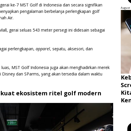
erai ke-7 MST Golf di Indonesia dan secara signifikan
August 
yajikan pengalaman berbelanja perlengkapan golf
nah Air.
 Mall, gerai seluas 543 meter persegi ini didesain sebagai
agai perlengkapan,
apparel
, sepatu, aksesori, dan
al luas, MST Golf Indonesia juga akan menghadirkan merek
kni Disney dan SParms, yang akan tersedia dalam waktu
Ke
Scr
Ki
kuat ekosistem ritel golf modern
Ke