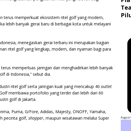
Tea
Pil
n terus memperkuat ekosistem ritel golf yang modern,
a lebih banyak gerai baru di berbagai kota untuk melayani
donesia, menegaskan gerai terbaru ini merupakan bagian
n ritel golf yang lengkap, modern, dan nyaman bagi para
an terus memperluas jaringan dan menghadirkan lebih banyak
lf di Indonesia,” sebut dia.
ustri ritel golf serta jaringan kuat yang mencakup 40
outlet
lf membawa portofolio yang terdiri dari lebih dari 60
ri golf di Jakarta.
Honma, Puma, G/Fore, Adidas, Majesty, ONOFF, Yamaha,
eh pecinta golf,
shopper
, maupun wisatawan melalui Super
August 