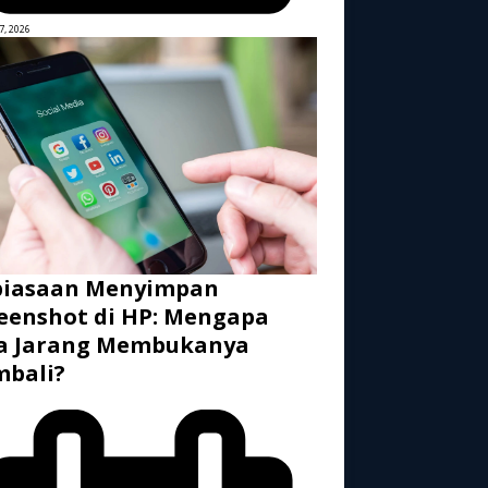
7, 2026
biasaan Menyimpan
eenshot di HP: Mengapa
ta Jarang Membukanya
mbali?