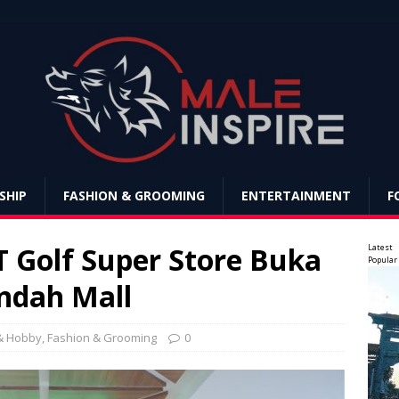
SHIP
FASHION & GROOMING
ENTERTAINMENT
F
T Golf Super Store Buka
Latest
Popular
Indah Mall
& Hobby
,
Fashion & Grooming
0