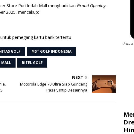
per Store Puri Indah Mall menghadirkan
Grand Opening
er 2025, mencakup:
 untuk pemegang kartu bank tertentu
August 
ITAS GOLF
MST GOLF INDONESIA
H MALL
RITEL GOLF
NEXT
nia,
Motorola Edge 70 Ultra Siap Guncang
AS
Pasar, Intip Desainnya
Me
Dre
Hin