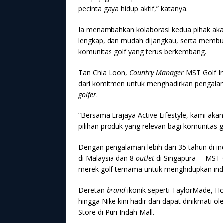
pecinta gaya hidup aktif,” katanya.
Ia menambahkan kolaborasi kedua pihak aka
lengkap, dan mudah dijangkau, serta membuk
komunitas golf yang terus berkembang.
Tan Chia Loon,
Country Manager
MST Golf In
dari komitmen untuk menghadirkan pengalama
golfer
.
“Bersama Erajaya Active Lifestyle, kami ak
pilihan produk yang relevan bagi komunitas go
Dengan pengalaman lebih dari 35 tahun di ind
di Malaysia dan 8
outlet
di Singapura —MST Go
merek golf ternama untuk menghidupkan indust
Deretan
brand
ikonik seperti TaylorMade, 
hingga Nike kini hadir dan dapat dinikmati ol
Store di Puri Indah Mall.