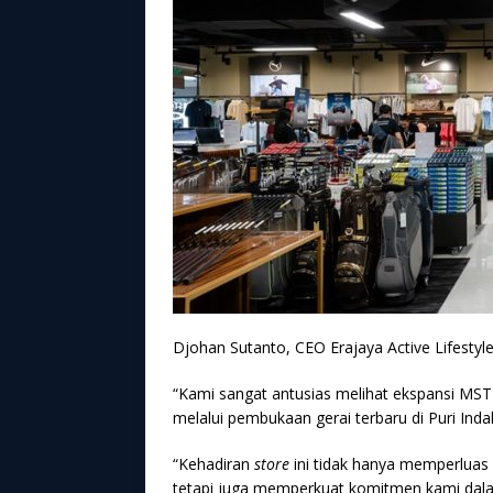
Djohan Sutanto, CEO Erajaya Active Lifesty
“Kami sangat antusias melihat ekspansi MST 
melalui pembukaan gerai terbaru di Puri Indah
“Kehadiran
store
ini tidak hanya memperluas
tetapi juga memperkuat komitmen kami dala