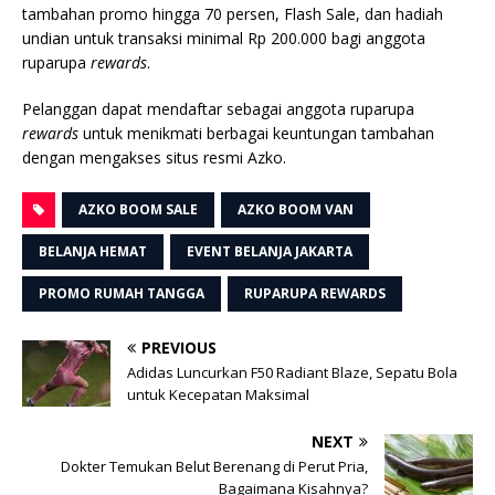
tambahan promo hingga 70 persen, Flash Sale, dan hadiah
undian untuk transaksi minimal Rp 200.000 bagi anggota
ruparupa
rewards
.
Pelanggan dapat mendaftar sebagai anggota ruparupa
rewards
untuk menikmati berbagai keuntungan tambahan
dengan mengakses situs resmi Azko.
AZKO BOOM SALE
AZKO BOOM VAN
BELANJA HEMAT
EVENT BELANJA JAKARTA
PROMO RUMAH TANGGA
RUPARUPA REWARDS
PREVIOUS
Adidas Luncurkan F50 Radiant Blaze, Sepatu Bola
untuk Kecepatan Maksimal
NEXT
Dokter Temukan Belut Berenang di Perut Pria,
Bagaimana Kisahnya?