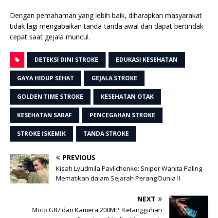
Dengan pemahaman yang lebih baik, diharapkan masyarakat
tidak lagi mengabaikan tanda-tanda awal dan dapat bertindak
cepat saat gejala muncul.
DETEKSI DINI STROKE
EDUKASI KESEHATAN
GAYA HIDUP SEHAT
GEJALA STROKE
GOLDEN TIME STROKE
KESEHATAN OTAK
KESEHATAN SARAF
PENCEGAHAN STROKE
STROKE ISKEMIK
TANDA STROKE
PREVIOUS
Kisah Lyudmila Pavlichenko: Sniper Wanita Paling
Mematikan dalam Sejarah Perang Dunia II
NEXT
Moto G87 dan Kamera 200MP: Ketangguhan