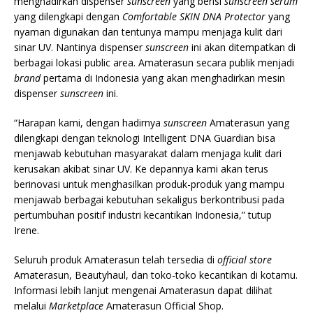
menghadirkan dispenser
sunscreen
yang berisi
sunscreen serum
yang dilengkapi dengan
Comfortable SKIN DNA Protector
yang
nyaman digunakan dan tentunya mampu menjaga kulit dari
sinar UV. Nantinya dispenser
sunscreen
ini akan ditempatkan di
berbagai lokasi public area. Amaterasun secara publik menjadi
brand
pertama di Indonesia yang akan menghadirkan mesin
dispenser
sunscreen
ini.
“Harapan kami, dengan hadirnya
sunscreen
Amaterasun yang
dilengkapi dengan teknologi Intelligent DNA Guardian bisa
menjawab kebutuhan masyarakat dalam menjaga kulit dari
kerusakan akibat sinar UV. Ke depannya kami akan terus
berinovasi untuk menghasilkan produk-produk yang mampu
menjawab berbagai kebutuhan sekaligus berkontribusi pada
pertumbuhan positif industri kecantikan Indonesia,” tutup
Irene.
Seluruh produk Amaterasun telah tersedia di
official store
Amaterasun, Beautyhaul, dan toko-toko kecantikan di kotamu.
Informasi lebih lanjut mengenai Amaterasun dapat dilihat
melalui
Marketplace
Amaterasun Official Shop.