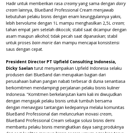
Hadir untuk memberikan rasa
creamy
yang sama dengan
dairy
cream
lainnya, BlueBand Professional Cream menjawab
kebutuhan pelaku bisnis dengan enam keunggulannya yakni,
lebih bervolume dengan 1L mampu menghasilkan 2,5L
cream
;
tahan empat jam setelah dikocok; stabil saat dicampur dengan
asam maupun alkohol; tidak pecah saat dipanaskan; stabil
untuk proses
bain marie
dan mampu mencapai konsistensi
saus dengan cepat.
President Director PT Upfield Consulting Indonesia,
Dicky Saelan
turut menyampaikan Upfield Indonesia selaku
produsen dari BlueBand dan merupakan bagian dari
perusahaan bahan pangan nabati terbesar di dunia senantiasa
berkomitmen mendampingi perjalanan pelaku bisnis kuliner
Indonesia. “Komitmen berkelanjutan kami kali ini diwujudkan
dengan mengajak pelaku bisnis untuk tumbuh bersama
dengan menavigasi tantangan kedepannya melalui komunitas
BlueBand Professional dan meluncurkan inovasi
cream
,
BlueBand Professional Cream sebagai solusi bisnis demi
membantu pelaku bisnis meningkatkan daya saing produknya