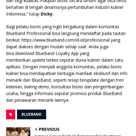
dari segi kualitas maupun bisnis secara umum agar bisa terus
bertahan di tengah dinamisnya pertumbuhan industri kuliner
Indonesia,” tutup
Dicky.
Bagi pelaku bisnis yang ingin bergabung dalam komunitas
BlueBand Professional bisa langsung mendaftar pada tautan
berikut: https://www.blueband.com/id-id/professional yang
dapat diakses dengan mudah setiap saat. Anda juga
bisa
download
BlueBand Loyalty App yang
memberikan
update
terkini seputar dunia kuliner dalam satu
aplikasi. Dengan menjadi anggota komunitas, pelaku bisnis
kuliner bisa mendapatkan berbagai manfaat eksklusif dan info
menarik dari BlueBand, seperti resep terupdate dengan tren
kekinian,
baking demo
, konsultasi bisnis dan pengembangan
usaha, hingga informasi seputar promosi produk BlueBand
dan penawaran menarik lainnya.
BLUEBAND
PREVIOUS
Ismaya Group Berikan Rekomendasi Destinasi