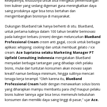
kedepannya, khususnya untuk bisa mengikuti perkembangan
tren kuliner yang sedang digemari guna meningkatkan daya
saing produknya agar bisa terus bertahan dan
mengembangkan bisnisnya di masyarakat.
Dukungan BlueBand tak hanya berhenti di situ. BlueBand,
untuk pertama kalinya dalam 100 tahun terakhir berinovasi
pada kategori terbaru
(cream)
dengan meluncurkan
BlueBand
Professional Cream
cream
anti gagal, cocok untuk berbagai
aplikasi:
whipping, cooking
dan untuk membuat gelato / ice
cream.
Ace Supriatna selaku Marketing Manager PT
Upfield Consulting Indonesia
mengatakan BlueBand
menyadari berbagai tantangan yang dihadapi oleh pelaku
bisnis, mulai dari tuntutan konsumen akan inovasi sajian
kreatif namun berbiaya minimum, hingga sulitnya mencari
tenaga kerja terampil. “Oleh karena itu,
BlueBand
Professional Cream
hadir dengan menawarkan solusi bisnis
yang diharapkan mampu membantu para
chef
maupun pelaku
bisnis kuliner lainnya agar bisa terus memenuhi kebutuhan
konsumen dan memiliki daya saing tinggi di pasar,” ujar
Ace.