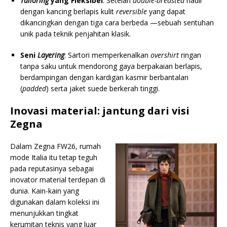
Tailoring
yang Fleksibel
: Setelan
double-breasted
hadir
dengan kancing berlapis kulit
reversible
yang dapat
dikancingkan dengan tiga cara berbeda —sebuah sentuhan
unik pada teknik penjahitan klasik.
Seni
Layering
: Sartori memperkenalkan
overshirt
ringan
tanpa saku untuk mendorong gaya berpakaian berlapis,
berdampingan dengan kardigan kasmir berbantalan
(
padded
) serta jaket suede berkerah tinggi.
Inovasi material: jantung dari visi
Zegna
Dalam Zegna FW26, rumah
mode Italia itu tetap teguh
pada reputasinya sebagai
inovator material terdepan di
dunia. Kain-kain yang
digunakan dalam koleksi ini
menunjukkan tingkat
kerumitan teknis yang luar