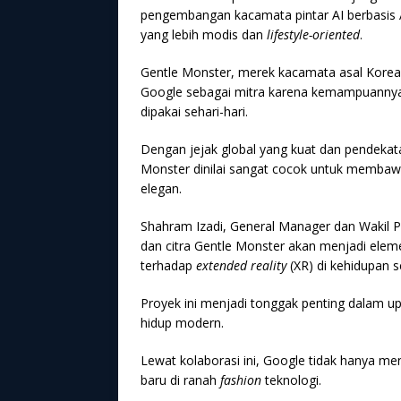
pengembangan kacamata pintar AI berbasis 
yang lebih modis dan
lifestyle-oriented
.
Gentle Monster, merek kacamata asal Korea S
Google sebagai mitra karena kemampuannya
dipakai sehari-hari.
Dengan jejak global yang kuat dan pendekat
Monster dinilai sangat cocok untuk membawa
elegan.
Shahram Izadi, General Manager dan Wakil 
dan citra Gentle Monster akan menjadi el
terhadap
extended reality
(XR) di kehidupan se
Proyek ini menjadi tonggak penting dalam 
hidup modern.
Lewat kolaborasi ini, Google tidak hanya me
baru di ranah
fashion
teknologi.