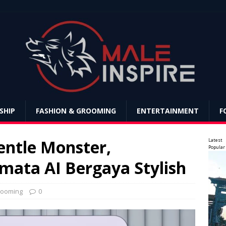
SHIP
FASHION & GROOMING
ENTERTAINMENT
F
ntle Monster,
Latest
Popular
ata AI Bergaya Stylish
rooming
0