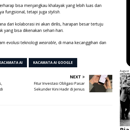
rharap bisa menjangkau khalayak yang lebih luas dan
a fungsional, tetapi juga
stylish
.
ari kolaborasi ini akan dirilis, harapan besar tertuju
k yang bisa dikenakan sehari-hari.
am evolusi teknologi
wearable
, di mana kecanggihan dan
KACAMATA AI
KACAMATA AI GOOGLE
August 
NEXT
s,
Fitur Investasi Obligasi Pasar
di
Sekunder Kini Hadir di Jenius
Pia