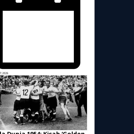
7, 2026
la Dunia 1954: Kisah ‘Golden