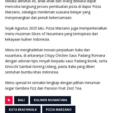
Melalui aktivitas ini, anak-anak dan orang dewasa dapat
mencoba langsung proses pembuatan pizza di dapur Pizza
Marzano, sekaligus menikmati suasana belajar yang
menyenangkan dan penuh kebersamaan.
Sejak Agustus 2025 lalu, Pizza Marzano juga memperkenalkan
menu musiman Slices of Nusantara yang terinspirasi dari
kekayaan kuliner Indonesia.
Menu ini menghadirkan inovasi perpaduan Italia dan
nusantara, di antaranya Crispy Chicken Saus Padang Romana
dengan adonan tipis renyah berpadu saus Padang ikonik, serta
Gnocchi Sambal Goreng Udang, pasta Italia yang diberi
sentuhan bumbu khas Indonesia.
Menu spesial ini semakin lengkap dengan pilihan minuman
segar Gembira Fizz dan Passion Fruit Zest Tea.
BALI
KULINER NUSANTARA
KUTA BEACHWALK
PIZZA MARZANO