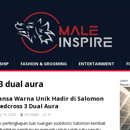
SHIP
FASHION & GROOMING
ENTERTAINMENT
F
3 dual aura
Latest
Popular
nsa Warna Unik Hadir di Salomon
edcross 3 Dual Aura
 15, 2025
SG Male
0
 perlengkapan luar ruangan (outdoor) Salomon kembali
adirkan pembaruan menarik untuk salah satu sepatu