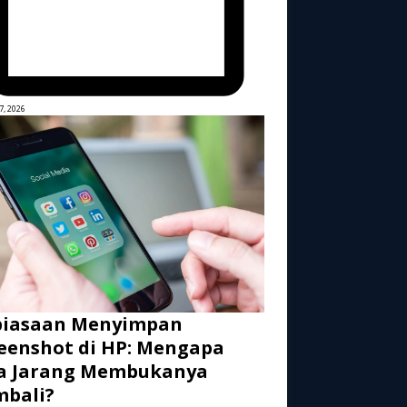
7, 2026
biasaan Menyimpan
eenshot di HP: Mengapa
ta Jarang Membukanya
mbali?