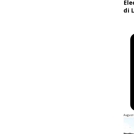
Ele
di 
August 