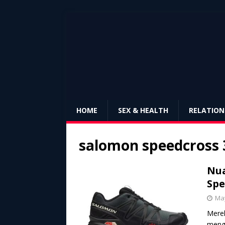
HOME
SEX & HEALTH
RELATION
salomon speedcross 
Nua
Spe
May
Merek
mengh