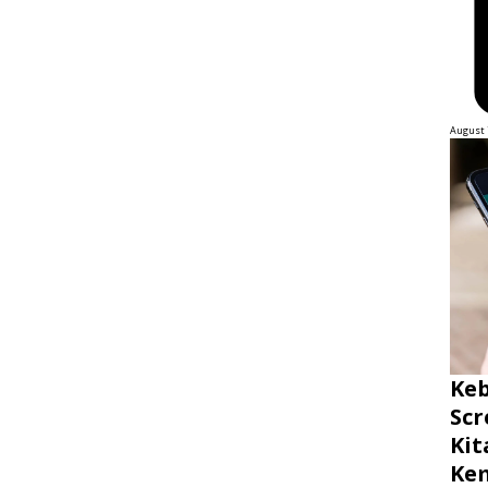
August 
Ke
Scr
Ki
Ke