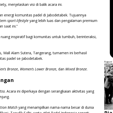
ty, menjelaskan visi di balik acara ini.
n energi komunitas padel di Jabodetabek. Tujuannya
stem
sport-lifestyle
yang lebih luas dan pengalaman premium
 saat ini.”
uang inspiratif bagi komunitas untuk tumbuh, berinteraksi,
, Mall Alam Sutera, Tangerang, turnamen ini berhasil
itas padel se-Jabodetabek.
August 
en’s Bronze
,
Women’s Lower Bronze
, dan
Mixed Bronze
.
ingan
si. Acara ini diperkaya dengan serangkaian aktivitas yang
njung.
ition Match
yang menampilkan nama-nama besar di dunia
Pia
fikasi, Taoufik Salhi, serta atlet Padel Indonesia seperti