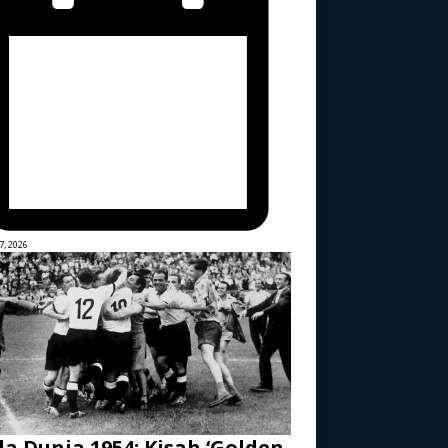
7, 2026
la Dunia 1954: Kisah ‘Golden