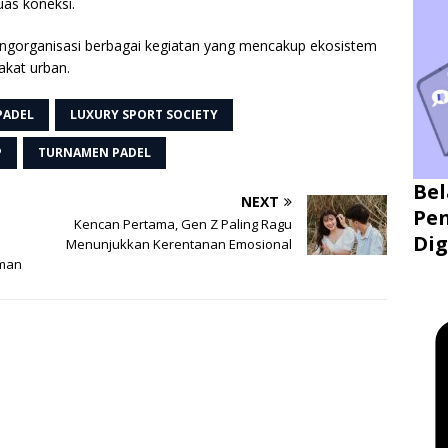
uas koneksi.
ngorganisasi berbagai kegiatan yang mencakup ekosistem
kat urban.
PADEL
LUXURY SPORT SOCIETY
P
TURNAMEN PADEL
Bel
NEXT
Pen
Kencan Pertama, Gen Z Paling Ragu
Dig
Menunjukkan Kerentanan Emosional
aman