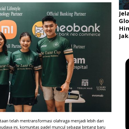
Jel
Glo
Hin
Jak
otaan telah mentransformasi olahraga menjadi lebih dari
n budaya ini, komunitas padel muncul sebagai bintang baru