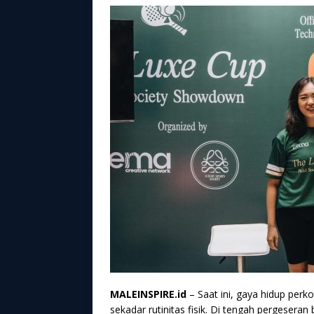
MALEINSPIRE.id
– Saat ini, gaya hidup perk
sekadar rutinitas fisik. Di tengah pergesera