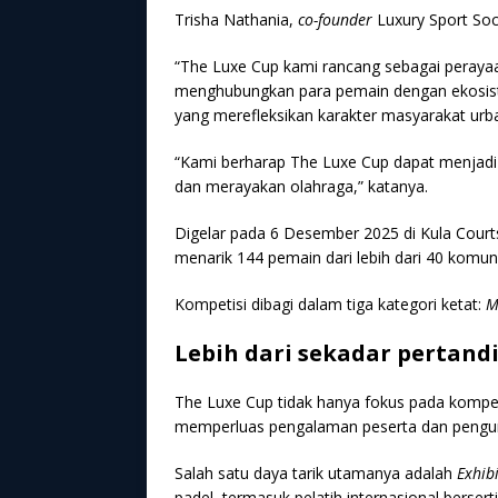
Trisha Nathania,
co-founder
Luxury Sport Socie
“The Luxe Cup kami rancang sebagai perayaa
menghubungkan para pemain dengan ekosi
yang merefleksikan karakter masyarakat urban
“Kami berharap The Luxe Cup dapat menjadi r
dan merayakan olahraga,” katanya.
Digelar pada 6 Desember 2025 di Kula Courts
menarik 144 pemain dari lebih dari 40 komun
Kompetisi dibagi dalam tiga kategori ketat:
M
Lebih dari sekadar pertand
The Luxe Cup tidak hanya fokus pada kompeti
memperluas pengalaman peserta dan pengu
Salah satu daya tarik utamanya adalah
Exhib
padel, termasuk pelatih internasional berserti