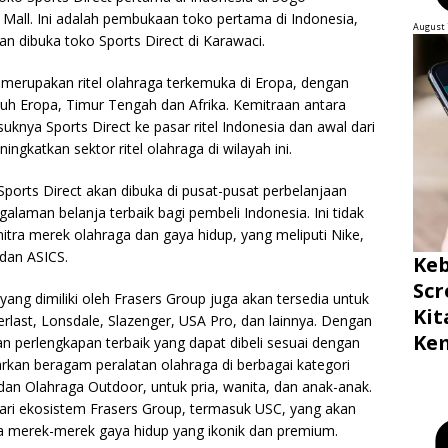
 Mall. Ini adalah pembukaan toko pertama di Indonesia,
August 
kan dibuka toko Sports Direct di Karawaci.
n merupakan ritel olahraga terkemuka di Eropa, dengan
uh Eropa, Timur Tengah dan Afrika. Kemitraan antara
nya Sports Direct ke pasar ritel Indonesia dan awal dari
ngkatkan sektor ritel olahraga di wilayah ini.
ports Direct akan dibuka di pusat-pusat perbelanjaan
alaman belanja terbaik bagi pembeli Indonesia. Ini tidak
 mitra merek olahraga dan gaya hidup, yang meliputi Nike,
dan ASICS.
Ke
Scr
ang dimiliki oleh Frasers Group juga akan tersedia untuk
Ki
last, Lonsdale, Slazenger, USA Pro, dan lainnya. Dengan
Ke
an perlengkapan terbaik yang dapat dibeli sesuai dengan
rkan beragam peralatan olahraga di berbagai kategori
 dan Olahraga Outdoor, untuk pria, wanita, dan anak-anak.
ari ekosistem Frasers Group, termasuk USC, yang akan
ja merek-merek gaya hidup yang ikonik dan premium.