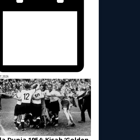
7, 2026
la Dunia 1954: Kisah ‘Golden