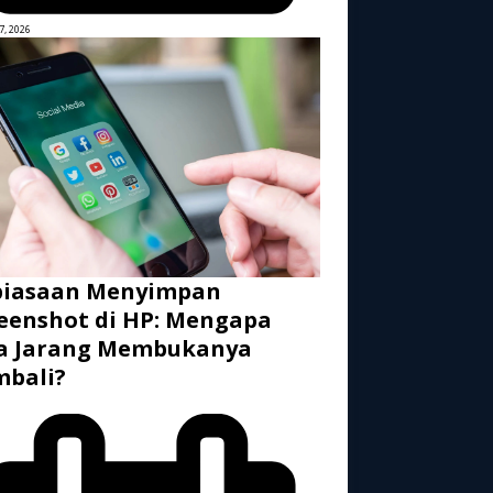
7, 2026
biasaan Menyimpan
eenshot di HP: Mengapa
ta Jarang Membukanya
mbali?