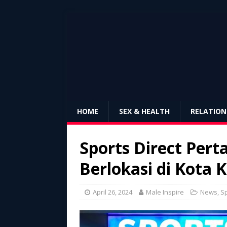
HOME
SEX & HEALTH
RELATION
Sports Direct Pert
Berlokasi di Kota 
April 26, 2024
Male Inspire
News
,
S