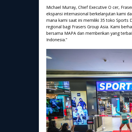
Michael Murray, Chief Executive O cer, Frase
ekspansi internasional berkelanjutan kami da
mana kami saat ini memiliki 35 toko Sports 
regional bagi Frasers Group Asia. Kami berh
bersama MAPA dan memberikan yang terbaik d
Indonesia.”