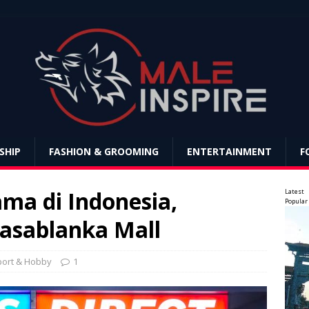
SHIP
FASHION & GROOMING
ENTERTAINMENT
F
ama di Indonesia,
Latest
Popular
Kasablanka Mall
port & Hobby
1