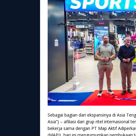
Sebagai bagian dari ekspansinya di Asia Ten
Asia”) – afiliasi dari grup ritel internasiona
bekerja sama dengan PT Map Aktif Adiperkas
(MAPI), hari ini mengumumkan pembukaan to