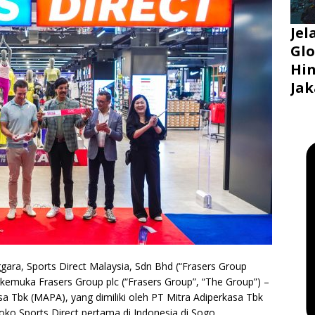
Jel
Glo
Hin
Jak
ggara, Sports Direct Malaysia, Sdn Bhd (“Frasers Group
l terkemuka Frasers Group plc (“Frasers Group”, “The Group”) –
a Tbk (MAPA), yang dimiliki oleh PT Mitra Adiperkasa Tbk
ko Sports Direct pertama di Indonesia di Sogo