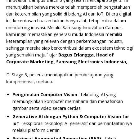
Innovation Campus Batch 6 yang telah mencapai Stage 3. Ini
menunjukkan bahwa mereka telah memperoleh pengetahuan
dan keterampilan yang solid di bidang AI dan IoT. Di era digital
ini, kecerdasan buatan bukan hanya alat, tetapi mitra dalam
mendorong inovasi. Melalui Samsung Innovation Campus,
kami ingin memastikan generasi muda Indonesia memiliki
keterampilan yang relevan dengan perkembangan industri,
sehingga mereka siap berkontribusi dalam ekosistem teknologi
yang semakin maju,” ujar
Bagus Erlangga, Head of
Corporate Marketing, Samsung Electronics Indonesia,
Di Stage 3, peserta mendapatkan pembelajaran yang
komprehensif, meliputi:
Pengenalan Computer Vision
– teknologi AI yang
memungkinkan komputer memahami dan menafsirkan
gambar serta video secara cerdas.
Generative AI dengan Python & Computer Vision for
IoT
– eksplorasi teknologi AI generatif dan pemanfaatannya
melalui platform Gemini.
Retrieval-Augmented Generation (RAG)
– teknik