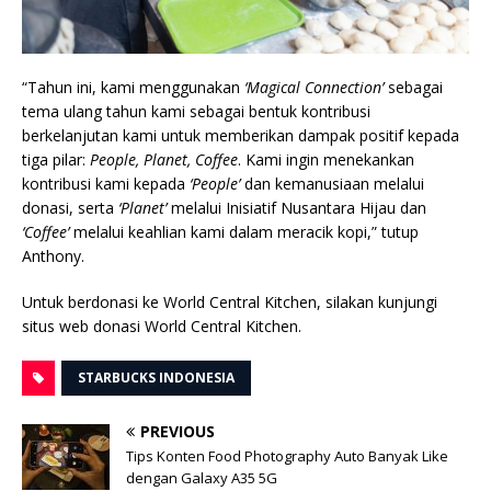
“Tahun ini, kami menggunakan
‘Magical Connection’
sebagai
tema ulang tahun kami sebagai bentuk kontribusi
berkelanjutan kami untuk memberikan dampak positif kepada
tiga pilar:
People, Planet, Coffee
. Kami ingin menekankan
kontribusi kami kepada
‘People’
dan kemanusiaan melalui
donasi, serta
‘Planet’
melalui Inisiatif Nusantara Hijau dan
‘Coffee’
melalui keahlian kami dalam meracik kopi,” tutup
Anthony.
Untuk berdonasi ke World Central Kitchen, silakan kunjungi
situs web donasi World Central Kitchen.
STARBUCKS INDONESIA
PREVIOUS
Tips Konten Food Photography Auto Banyak Like
dengan Galaxy A35 5G