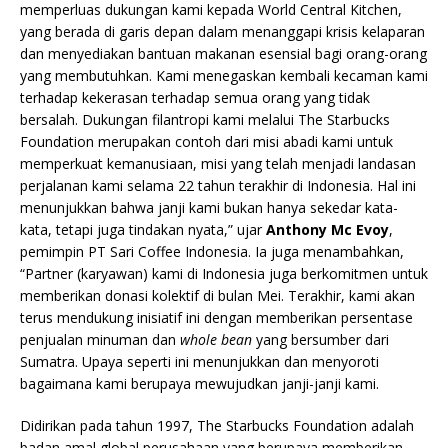
memperluas dukungan kami kepada World Central Kitchen,
yang berada di garis depan dalam menanggapi krisis kelaparan
dan menyediakan bantuan makanan esensial bagi orang-orang
yang membutuhkan. Kami menegaskan kembali kecaman kami
terhadap kekerasan terhadap semua orang yang tidak
bersalah. Dukungan filantropi kami melalui The Starbucks
Foundation merupakan contoh dari misi abadi kami untuk
memperkuat kemanusiaan, misi yang telah menjadi landasan
perjalanan kami selama 22 tahun terakhir di Indonesia. Hal ini
menunjukkan bahwa janji kami bukan hanya sekedar kata-
kata, tetapi juga tindakan nyata,” ujar
Anthony Mc Evoy
,
pemimpin PT Sari Coffee Indonesia. Ia juga menambahkan,
“Partner (karyawan) kami di Indonesia juga berkomitmen untuk
memberikan donasi kolektif di bulan Mei. Terakhir, kami akan
terus mendukung inisiatif ini dengan memberikan persentase
penjualan minuman dan
whole bean
yang bersumber dari
Sumatra. Upaya seperti ini menunjukkan dan menyoroti
bagaimana kami berupaya mewujudkan janji-janji kami.
Didirikan pada tahun 1997, The Starbucks Foundation adalah
badan amal global perusahaan yang berupaya memberikan