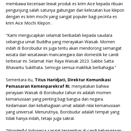
membawa keceriaan lewat produk es krim Aice kepada ribuan
pengunjung salah satunya gabungan dari kelezatan kue klepon
dengan es krim mochi yang sangat populer bagi pecinta es
krim Aice Mochi Klepon .
“Kami mengucapkan selamat beribadah kepada saudara
sebangsa umat Buddha yang merayakan Waisak.
Momen
indah di Borobudur ini juga tentu akan mendorong semangat
wisata dari wisatawan mancanegara dan domestik ke candi
terbesar ini. Selamat Hari Raya Waisak 2023. Sabbe Satta
Bhavantu Sukithata. Semoga semua makhluk berbahagia.”
Sementara itu,
Titus Haridjati, Direktur Komunikasi
Pemasaran Kemenparekraf RI
, menyatakan bahwa
perayaan Waisak di Borobudur tahun ini adalah momen
kemanusiaan yang penting bagi bangsa dan negara.
Kedamaian dan kebahagiaan umat adalah nilai kemanusiaan
yang universal. Menurutnya, Borobudur adalah tempat yang
tidak hanya indah, tetapi juga sakral.
“Wonderful Indonesia sangat tergambar di candi kebanggaan