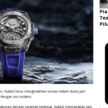
Pia
Tea
Pil
un, Hublot terus menghadirkan inovasi dalam dunia jam
 dengan visi modern.
laborasi dengan seniman terkenal, Hublot menciptakan jam