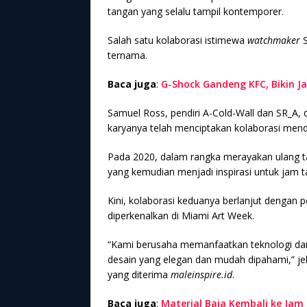
tangan yang selalu tampil kontemporer.
Salah satu kolaborasi istimewa
watchmaker
S
ternama.
Baca juga
:
G-Shock Gandeng KFC, Bikin J
Samuel Ross, pendiri A-Cold-Wall dan SR_A, d
karyanya telah menciptakan kolaborasi mend
Pada 2020, dalam rangka merayakan ulang 
yang kemudian menjadi inspirasi untuk jam 
Kini, kolaborasi keduanya berlanjut dengan 
diperkenalkan di Miami Art Week.
“Kami berusaha memanfaatkan teknologi dan
desain yang elegan dan mudah dipahami,” je
yang diterima
maleinspire.id
.
Baca juga
:
Material Baja Kembali ke Ja