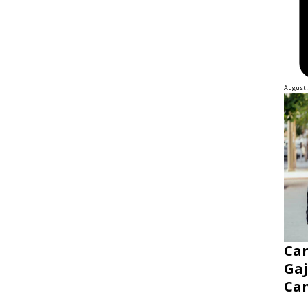
August 
Ca
Gaj
Ca