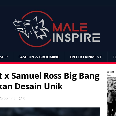
SHIP
FASHION & GROOMING
ENTERTAINMENT
F
 x Samuel Ross Big Bang
Latest
Popular
kan Desain Unik
 Grooming
0