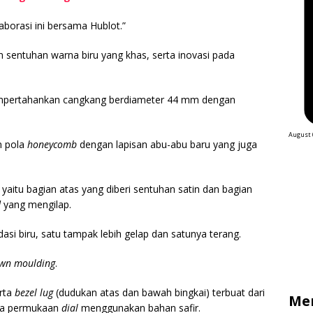
aborasi ini bersama Hublot.”
sentuhan warna biru yang khas, serta inovasi pada
empertahankan cangkang berdiameter 44 mm dengan
August 
n pola
honeycomb
dengan lapisan abu-abu baru yang juga
 yaitu bagian atas yang diberi sentuhan satin dan bagian
d
yang mengilap.
si biru, satu tampak lebih gelap dan satunya terang.
wn moulding
.
erta
bezel lug
(dudukan atas dan bawah bingkai) terbuat dari
Me
ra permukaan
dial
menggunakan bahan safir.