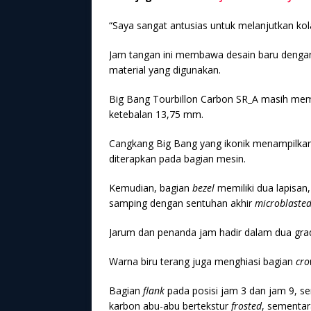
“Saya sangat antusias untuk melanjutkan kol
Jam tangan ini membawa desain baru dengan 
material yang digunakan.
Big Bang Tourbillon Carbon SR_A masih m
ketebalan 13,75 mm.
Cangkang Big Bang yang ikonik menampilka
diterapkan pada bagian mesin.
Kemudian, bagian
bezel
memiliki dua lapisan,
samping dengan sentuhan akhir
microblaste
Jarum dan penanda jam hadir dalam dua grada
Warna biru terang juga menghiasi bagian
cro
Bagian
flank
pada posisi jam 3 dan jam 9, s
karbon abu-abu bertekstur
frosted
, sementa