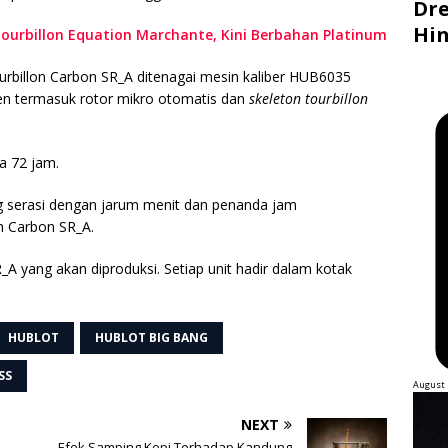
Dre
Hin
urbillon Equation Marchante, Kini Berbahan Platinum
urbillon Carbon SR_A ditenagai mesin kaliber HUB6035
nen termasuk rotor mikro otomatis dan
skeleton tourbillon
a 72 jam.
ng serasi dengan jarum menit dan penanda jam
n Carbon SR_A.
_A yang akan diproduksi. Setiap unit hadir dalam kotak
HUBLOT
HUBLOT BIG BANG
SS
August 
NEXT
Efek Samping Kopi Terhadap Kandung