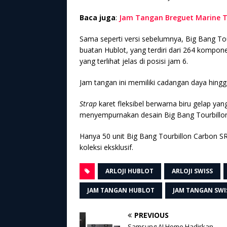
Baca juga
:
Jam Tangan Breguet Marine To
Sama seperti versi sebelumnya, Big Bang To
buatan Hublot, yang terdiri dari 264 kompo
yang terlihat jelas di posisi jam 6.
Jam tangan ini memiliki cadangan daya hingg
Strap
karet fleksibel berwarna biru gelap ya
menyempurnakan desain Big Bang Tourbillo
Hanya 50 unit Big Bang Tourbillon Carbon SR
koleksi eksklusif.
ARLOJI HUBLOT
ARLOJI SWISS
JAM TANGAN HUBLOT
JAM TANGAN SWI
PREVIOUS
Samsung AI Home Hadirkan