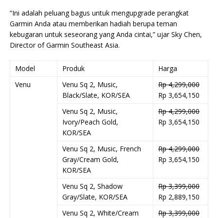
“Ini adalah peluang bagus untuk mengupgrade perangkat
Garmin Anda atau memberikan hadiah berupa teman
kebugaran untuk seseorang yang Anda cintai,” ujar Sky Chen,
Director of Garmin Southeast Asia.
Model
Produk
Harga
Venu
Venu Sq 2, Music,
Rp 4,299,000
Black/Slate, KOR/SEA
Rp 3,654,150
Venu Sq 2, Music,
Rp 4,299,000
Ivory/Peach Gold,
Rp 3,654,150
KOR/SEA
Venu Sq 2, Music, French
Rp 4,299,000
Gray/Cream Gold,
Rp 3,654,150
KOR/SEA
Venu Sq 2, Shadow
Rp 3,399,000
Gray/Slate, KOR/SEA
Rp 2,889,150
Venu Sq 2, White/Cream
Rp 3,399,000