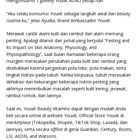
mengonsumsi 1
gummy
Youvit AcNO setiap hari.
“Aku selalu konsumsi Youvit sebagai langkah awal dari
beauty
routine-
ku,” jelas Ayudia, Brand Ambassador Youvit.
Merawat cantik alami kulit dan rambut dari alam memang
penting. Apalagi dilansir dari jurnal yang berjudul “Fasting and
Its Impact on Skin Anatomy, Physiology, and
Physiopathology”, saat bulan Ramadan beberapa orang
mungkin merasakan perubahan pada kulit dan rambut yang
disebabkan karena pergantian pola tidur, pola makan, serta
tingkat hidrasi pada tubuh. Ketika berpuasa, tubuh merasakan
dehidrasi dan kekurangan beberapa nutrisi penting yang
akhirnya menimbulkan masalah seperti kulit kering, jerawat,
rambut rontok, dan lainnya.
Saat ini, Youvit Beauty Vitamins dapat dengan mudah Anda
beli secara
online
di website Youvit, Official Store Youvit di
marketplace
(Tokopedia, Shopee, TikTok Shop, Lazada, dan
lainnya), serta secara
offline
di gerai Guardian, Century, Boots,
LSI, AEON, and Watsons.