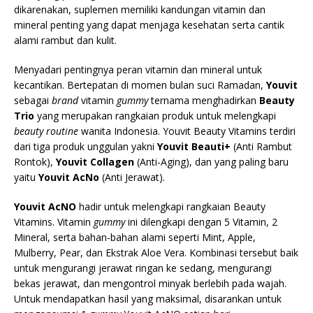
dikarenakan, suplemen memiliki kandungan vitamin dan
mineral penting yang dapat menjaga kesehatan serta cantik
alami rambut dan kulit.
Menyadari pentingnya peran vitamin dan mineral untuk
kecantikan. Bertepatan di momen bulan suci Ramadan,
Youvit
sebagai
brand
vitamin
gummy
ternama menghadirkan
Beauty
Trio
yang merupakan rangkaian produk untuk melengkapi
beauty routine
wanita Indonesia. Youvit Beauty Vitamins terdiri
dari tiga produk unggulan yakni
Youvit Beauti+
(Anti Rambut
Rontok),
Youvit Collagen
(Anti-Aging), dan yang paling baru
yaitu
Youvit AcNo
(Anti Jerawat).
Youvit AcNO
hadir untuk melengkapi rangkaian Beauty
Vitamins. Vitamin
gummy
ini dilengkapi dengan 5 Vitamin, 2
Mineral, serta bahan-bahan alami seperti Mint, Apple,
Mulberry, Pear, dan Ekstrak Aloe Vera. Kombinasi tersebut baik
untuk mengurangi jerawat ringan ke sedang, mengurangi
bekas jerawat, dan mengontrol minyak berlebih pada wajah.
Untuk mendapatkan hasil yang maksimal, disarankan untuk