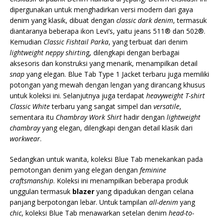
dipergunakan untuk menghadirkan versi modern dari gaya
denim yang klasik, dibuat dengan
classic dark denim
, termasuk
diantaranya beberapa ikon Levi’s, yaitu jeans 511® dan 502®.
Kemudian
Classic Fishtail Parka
, yang terbuat dari denim
lightweight neppy shirtin
g, dilengkapi dengan berbagai
aksesoris dan konstruksi yang menarik, menampilkan detail
snap
yang elegan. Blue Tab Type 1 Jacket terbaru juga memiliki
potongan yang mewah dengan lengan yang dirancang khusus
untuk koleksi ini. Selanjutnya juga terdapat
heavyweight T-shirt
Classic White
terbaru yang sangat simpel dan
versatile
,
sementara itu
Chambray Work Shirt
hadir dengan
lightweight
chambray
yang elegan, dilengkapi dengan detail klasik dari
workwear
.
Sedangkan untuk wanita, koleksi Blue Tab menekankan pada
pemotongan denim yang elegan dengan
feminine
craftsmanship
. Koleksi ini menampilkan beberapa produk
unggulan termasuk
blazer
yang dipadukan dengan celana
panjang berpotongan lebar. Untuk tampilan
all-denim
yang
chic
, koleksi Blue Tab menawarkan setelan denim
head-to-