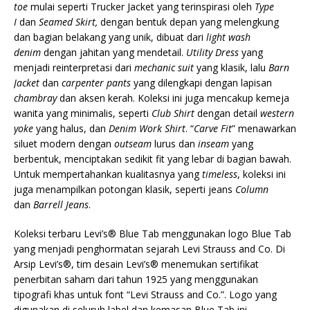
toe
mulai seperti Trucker Jacket yang terinspirasi oleh
Type
I
dan
Seamed Skirt,
dengan bentuk depan yang melengkung
dan bagian belakang yang unik, dibuat dari
light wash
denim
dengan jahitan yang mendetail.
Utility Dress
yang
menjadi reinterpretasi dari
mechanic suit
yang klasik, lalu
Barn
Jacket
dan
carpenter pants
yang dilengkapi dengan lapisan
chambray
dan aksen kerah. Koleksi ini juga mencakup kemeja
wanita yang minimalis, seperti
Club Shirt
dengan detail
western
yoke
yang halus, dan
Denim Work Shirt
. “
Carve Fit
” menawarkan
siluet modern dengan
outseam
lurus dan
inseam
yang
berbentuk, menciptakan sedikit fit yang lebar di bagian bawah.
Untuk mempertahankan kualitasnya yang
timeless
, koleksi ini
juga menampilkan potongan klasik, seperti jeans
Column
dan
Barrell Jeans
.
Koleksi terbaru Levi’s® Blue Tab menggunakan logo Blue Tab
yang menjadi penghormatan sejarah Levi Strauss and Co. Di
Arsip Levi’s®, tim desain Levi’s® menemukan sertifikat
penerbitan saham dari tahun 1925 yang menggunakan
tipografi khas untuk font “Levi Strauss and Co.”. Logo yang
digunakan di seluruh label dan kemasan Blue Tab ini