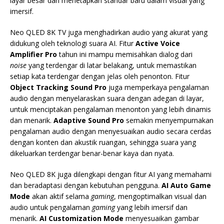
layar besar dan menetapkan standar baru dalam visual yang
imersif.
Neo QLED 8K TV juga menghadirkan audio yang akurat yang
didukung oleh teknologi suara AI. Fitur
Active Voice
Amplifier Pro
tahun ini mampu memisahkan dialog dari
noise
yang terdengar di latar belakang, untuk memastikan
setiap kata terdengar dengan jelas oleh penonton. Fitur
Object Tracking Sound Pro
juga memperkaya pengalaman
audio dengan menyelaraskan suara dengan adegan di layar,
untuk menciptakan pengalaman menonton yang lebih dinamis
dan menarik.
Adaptive Sound Pro
semakin menyempurnakan
pengalaman audio dengan menyesuaikan audio secara cerdas
dengan konten dan akustik ruangan, sehingga suara yang
dikeluarkan terdengar benar-benar kaya dan nyata.
Neo QLED 8K juga dilengkapi dengan fitur AI yang memahami
dan beradaptasi dengan kebutuhan pengguna.
AI Auto Game
Mode
akan aktif selama
gaming
, mengoptimalkan visual dan
audio untuk pengalaman
gaming
yang lebih imersif dan
menarik.
AI Customization Mode
menyesuaikan gambar