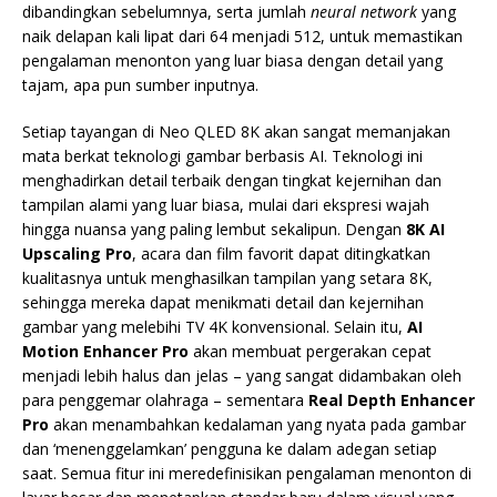
dibandingkan sebelumnya, serta jumlah
neural network
yang
naik delapan kali lipat dari 64 menjadi 512, untuk memastikan
pengalaman menonton yang luar biasa dengan detail yang
tajam, apa pun sumber inputnya.
Setiap tayangan di Neo QLED 8K akan sangat memanjakan
mata berkat teknologi gambar berbasis AI. Teknologi ini
menghadirkan detail terbaik dengan tingkat kejernihan dan
tampilan alami yang luar biasa, mulai dari ekspresi wajah
hingga nuansa yang paling lembut sekalipun. Dengan
8K AI
Upscaling Pro
, acara dan film favorit dapat ditingkatkan
kualitasnya untuk menghasilkan tampilan yang setara 8K,
sehingga mereka dapat menikmati detail dan kejernihan
gambar yang melebihi TV 4K konvensional. Selain itu,
AI
Motion Enhancer Pro
akan membuat pergerakan cepat
menjadi lebih halus dan jelas – yang sangat didambakan oleh
para penggemar olahraga – sementara
Real Depth Enhancer
Pro
akan menambahkan kedalaman yang nyata pada gambar
dan ‘menenggelamkan’ pengguna ke dalam adegan setiap
saat. Semua fitur ini meredefinisikan pengalaman menonton di