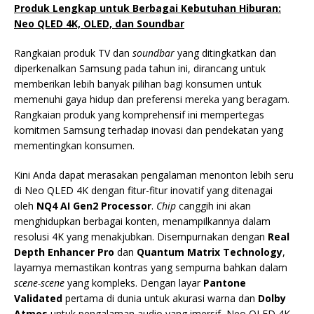
Produk Lengkap untuk Berbagai Kebutuhan Hiburan:
Neo QLED 4K, OLED, dan Soundbar
Rangkaian produk TV dan
soundbar
yang ditingkatkan dan
diperkenalkan Samsung pada tahun ini, dirancang untuk
memberikan lebih banyak pilihan bagi konsumen untuk
memenuhi gaya hidup dan preferensi mereka yang beragam.
Rangkaian produk yang komprehensif ini mempertegas
komitmen Samsung terhadap inovasi dan pendekatan yang
mementingkan konsumen.
Kini Anda dapat merasakan pengalaman menonton lebih seru
di Neo QLED 4K dengan fitur-fitur inovatif yang ditenagai
oleh
NQ4 AI Gen2 Processor
.
Chip
canggih ini akan
menghidupkan berbagai konten, menampilkannya dalam
resolusi 4K yang menakjubkan. Disempurnakan dengan
Real
Depth Enhancer Pro
dan
Quantum Matrix Technology
,
layarnya memastikan kontras yang sempurna bahkan dalam
scene-scene
yang kompleks. Dengan layar
Pantone
Validated
pertama di dunia untuk akurasi warna dan
Dolby
Atmos
untuk pengalaman audio yang imersif, Neo QLED 4K