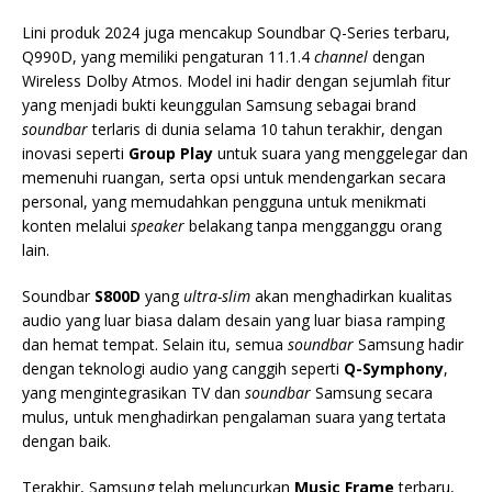
Lini produk 2024 juga mencakup Soundbar Q-Series terbaru,
Q990D, yang memiliki pengaturan 11.1.4
channel
dengan
Wireless Dolby Atmos. Model ini hadir dengan sejumlah fitur
yang menjadi bukti keunggulan Samsung sebagai brand
soundbar
terlaris di dunia selama 10 tahun terakhir, dengan
inovasi seperti
Group Play
untuk suara yang menggelegar dan
memenuhi ruangan, serta opsi untuk mendengarkan secara
personal, yang memudahkan pengguna untuk menikmati
konten melalui
speaker
belakang tanpa mengganggu orang
lain.
Soundbar
S800D
yang
ultra-slim
akan menghadirkan kualitas
audio yang luar biasa dalam desain yang luar biasa ramping
dan hemat tempat. Selain itu, semua
soundbar
Samsung hadir
dengan teknologi audio yang canggih seperti
Q-Symphony
,
yang mengintegrasikan TV dan
soundbar
Samsung secara
mulus, untuk menghadirkan pengalaman suara yang tertata
dengan baik.
Terakhir, Samsung telah meluncurkan
Music Frame
terbaru,