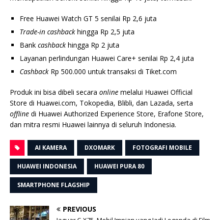
Free Huawei Watch GT 5 senilai Rp 2,6 juta
Trade-in cashback
hingga Rp 2,5 juta
Bank
cashback
hingga Rp 2 juta
Layanan perlindungan Huawei Care+ senilai Rp 2,4 juta
Cashback
Rp 500.000 untuk transaksi di Tiket.com
Produk ini bisa dibeli secara
online
melalui Huawei Official
Store di Huawei.com, Tokopedia, Blibli, dan Lazada, serta
offline
di Huawei Authorized Experience Store, Erafone Store,
dan mitra resmi Huawei lainnya di seluruh Indonesia.
AI KAMERA
DXOMARK
FOTOGRAFI MOBILE
HUAWEI INDONESIA
HUAWEI PURA 80
SMARTPHONE FLAGSHIP
PREVIOUS
Jaguar C-X75, Mobil Impian yang Jadi Legenda di Film