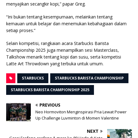
menyajikan secangkir kopi,” papar Greg.
“Ini bukan tentang kesempurnaan, melainkan tentang
kemauan untuk belajar dan menemukan kebahagiaan dalam
setiap proses.”
Selain kompetisi, rangkaian acara Starbucks Barista
Championship 2025 juga menampilkan sesi Masterclass,
Talkshow menarik tentang kopi dan susu, serta kompetisi
Latte Art Throwdown yang terbuka untuk umum.
STARBUCKS
STARBUCKS BARISTA CHAMPIONSHIP
STARBUCKS BARISTA CHAMPIONSHIP 2025
PREVIOUS
Neo Hormoviton Menginspirasi Pria Lewat Power
Up Challenge Luvminton di Momen Valentine
NEXT
Gerai Erafone erafone & more ke-80 Hadir di Kota