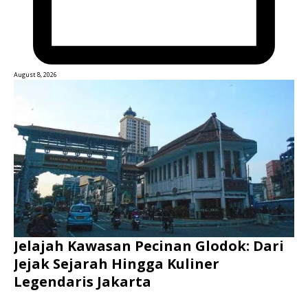
August 8, 2026
Jelajah Kawasan Pecinan Glodok: Dari
Jejak Sejarah Hingga Kuliner
Legendaris Jakarta