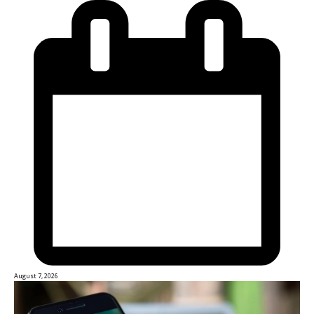
August 7, 2026