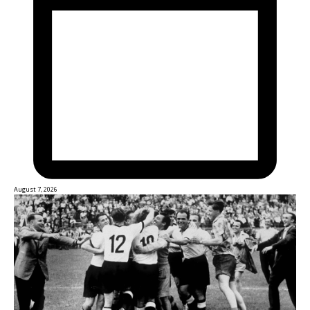
August 7, 2026