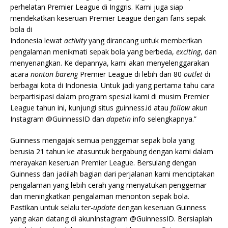
perhelatan Premier League di Inggris. Kami juga siap
mendekatkan keseruan Premier League dengan fans sepak
bola di
Indonesia lewat
activity
yang dirancang untuk memberikan
pengalaman menikmati sepak bola yang berbeda,
exciting
, dan
menyenangkan. Ke depannya, kami akan menyelenggarakan
acara
nonton bareng
Premier League di lebih dari 80
outlet
di
berbagai kota di Indonesia. Untuk jadi yang pertama tahu cara
berpartisipasi dalam program spesial kami di musim Premier
League tahun ini, kunjungi situs guinness.id atau
follow
akun
Instagram @GuinnessID dan
dapetin
info selengkapnya.”
Guinness mengajak semua penggemar sepak bola yang
berusia 21 tahun ke atasuntuk bergabung dengan kami dalam
merayakan keseruan Premier League. Bersulang dengan
Guinness dan jadilah bagian dari perjalanan kami menciptakan
pengalaman yang lebih cerah yang menyatukan penggemar
dan meningkatkan pengalaman menonton sepak bola.
Pastikan untuk selalu ter-
update
dengan keseruan Guinness
yang akan datang di akunInstagram @GuinnessID. Bersiaplah