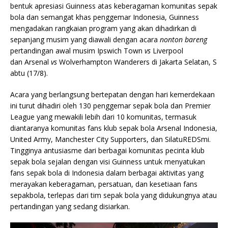
bentuk apresiasi Guinness atas keberagaman komunitas sepak
bola dan semangat khas penggemar Indonesia, Guinness
mengadakan rangkaian program yang akan dihadirkan di
sepanjang musim yang diawali dengan acara
nonton bareng
pertandingan awal musim Ipswich Town
vs
Liverpool
dan Arsenal
vs
Wolverhampton Wanderers di Jakarta Selatan, S
abtu (17/8).
Acara yang berlangsung bertepatan dengan hari kemerdekaan
ini turut dihadiri oleh 130 penggemar sepak bola dan Premier
League yang mewakili lebih dari 10 komunitas, termasuk
diantaranya komunitas fans klub sepak bola Arsenal Indonesia,
United Army, Manchester City Supporters, dan SilatuREDSmi.
Tingginya antusiasme dari berbagai komunitas pecinta klub
sepak bola sejalan dengan visi Guinness untuk menyatukan
fans sepak bola di Indonesia dalam berbagai aktivitas yang
merayakan keberagaman, persatuan, dan kesetiaan fans
sepakbola, terlepas dari tim sepak bola yang didukungnya atau
pertandingan yang sedang disiarkan.