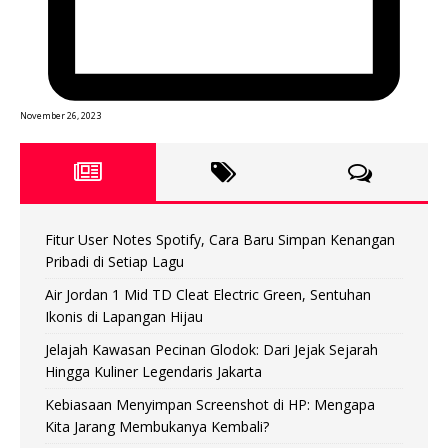
November 26, 2023
Fitur User Notes Spotify, Cara Baru Simpan Kenangan
Pribadi di Setiap Lagu
Air Jordan 1 Mid TD Cleat Electric Green, Sentuhan
Ikonis di Lapangan Hijau
Jelajah Kawasan Pecinan Glodok: Dari Jejak Sejarah
Hingga Kuliner Legendaris Jakarta
Kebiasaan Menyimpan Screenshot di HP: Mengapa
Kita Jarang Membukanya Kembali?