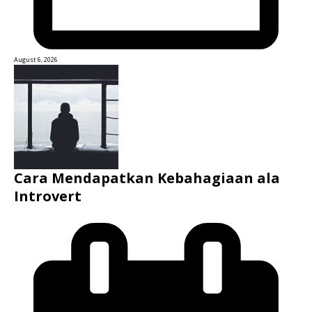
August 6, 2026
Cara Mendapatkan Kebahagiaan ala
Introvert