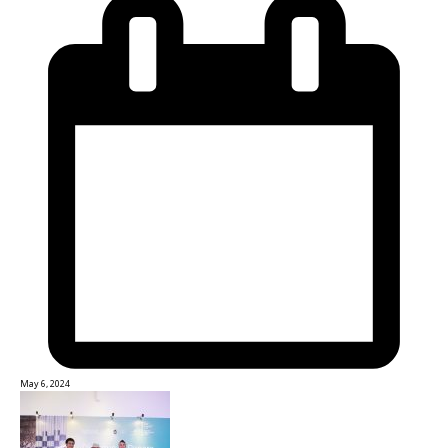
May 6, 2024