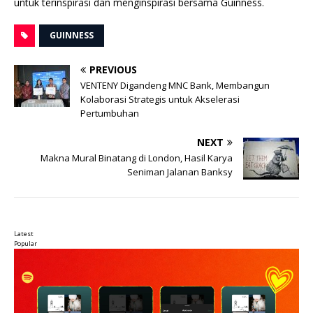
untuk terinspirasi dan menginspirasi bersama Guinness.
GUINNESS
PREVIOUS
VENTENY Digandeng MNC Bank, Membangun
Kolaborasi Strategis untuk Akselerasi
Pertumbuhan
NEXT
Makna Mural Binatang di London, Hasil Karya
Seniman Jalanan Banksy
Latest
Popular