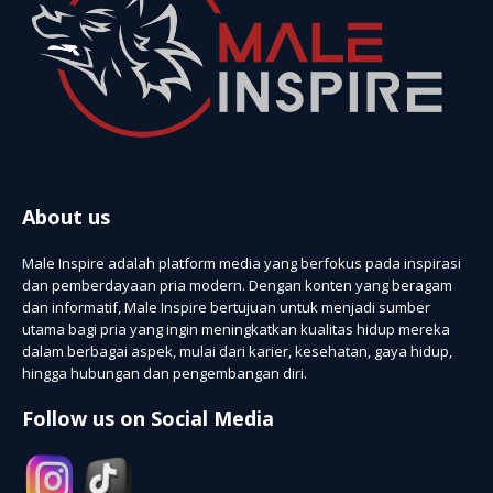
About us
Male Inspire adalah platform media yang berfokus pada inspirasi
dan pemberdayaan pria modern. Dengan konten yang beragam
dan informatif, Male Inspire bertujuan untuk menjadi sumber
utama bagi pria yang ingin meningkatkan kualitas hidup mereka
dalam berbagai aspek, mulai dari karier, kesehatan, gaya hidup,
hingga hubungan dan pengembangan diri.
Follow us on Social Media