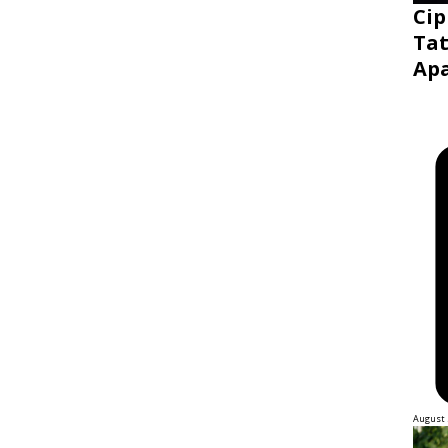
Cip
Tat
Ap
August 