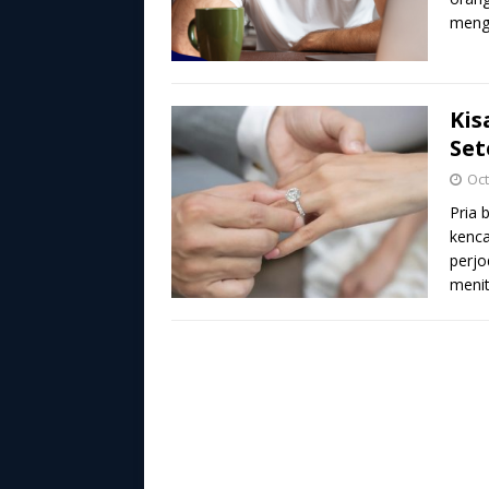
menga
Kis
Set
Oct
Pria 
kenca
perj
menit