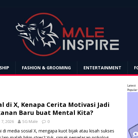
SHIP
FASHION & GROOMING
ENTERTAINMENT
F
Latest
Popular
al di X, Kenapa Cerita Motivasi Jadi
anan Baru buat Mental Kita?
y 7, 2026
SG Male
0
 di media sosial X, mengapa kuot bijak atau kisah sukses
 lain malah bikin stres? Yuk, simak penjelasan psikolog