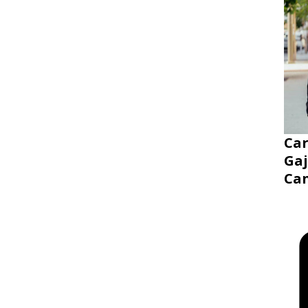
Ca
Gaj
Ca