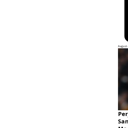
August 
Per
San