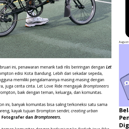
August 
ruari ini,
penawaran menarik tadi rilis beriringan dengan
Let
rompton edisi Kota Bandung. Lebih dari sekadar sepeda,
engguna memiliki pengalamannya masing-masing dengan
a, juga cerita cinta. Let Love Ride mengajak
Bromptoneers
rompton, baik dengan teman, keluarga, dan komunitas.
ini, banyak komunitas bisa saling terkoneksi satu sama
Bel
reng, kayak tujuan Brompton sendiri;
creating urban
Pen
, Fotografer dan
Bromptoneers
.
Dig