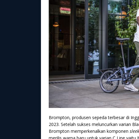
Brompton, produsen sepeda terbesar di Ingg
2023. Setelah sukses meluncurkan varian Blac
Brompton memperkenalkan komponen
slee
merilis warna baru untuk varian C Line yaitu