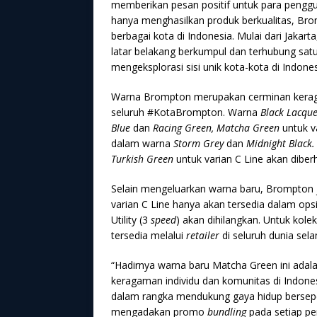
memberikan pesan positif untuk para peng
hanya menghasilkan produk berkualitas, Br
berbagai kota di Indonesia. Mulai dari Jakart
latar belakang berkumpul dan terhubung sat
mengeksplorasi sisi unik kota-kota di Indo
Warna Brompton merupakan cerminan keraga
seluruh #KotaBrompton. Warna
Black Lacque
Blue
dan
Racing Green, Matcha Green
untuk v
dalam warna
Storm Grey
dan
Midnight Black
Turkish Green
untuk varian C Line akan diber
Selain mengeluarkan warna baru, Brompton 
varian C Line hanya akan tersedia dalam ops
Utility (3
speed
) akan dihilangkan. Untuk ko
tersedia melalui
retailer
di seluruh dunia sel
“Hadirnya warna baru Matcha Green ini ada
keragaman individu dan komunitas di Indonesi
dalam rangka mendukung gaya hidup berse
mengadakan promo
bundling
pada setiap pe