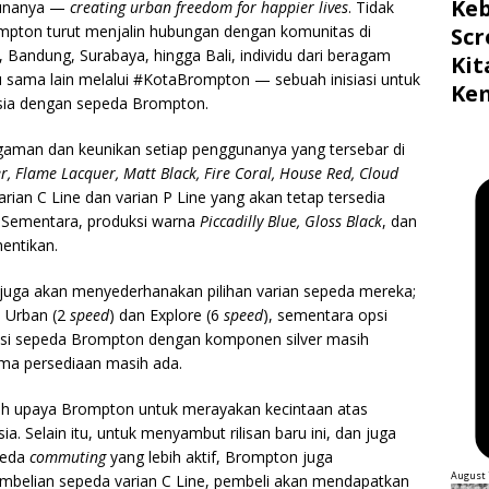
Ke
gunanya —
creating urban freedom for happier lives
. Tidak
ompton turut menjalin hubungan dengan komunitas di
Scr
a, Bandung, Surabaya, hingga Bali, individu dari beragam
Ki
u sama lain melalui #KotaBrompton — sebuah inisiasi untuk
Ke
nesia dengan sepeda Brompton.
man dan keunikan setiap penggunanya yang tersebar di
r, Flame Lacquer, Matt Black, Fire Coral, House Red, Cloud
arian C Line dan varian P Line yang akan tetap tersedia
.
Sementara, produksi warna
Piccadilly Blue, Gloss Black
, dan
hentikan.
juga akan menyederhanakan pilihan varian sepeda mereka;
i Urban (2
speed
) dan Explore (6
speed
), sementara opsi
leksi sepeda Brompton dengan komponen silver masih
ama persediaan masih ada.
lah upaya Brompton untuk merayakan kecintaan atas
a. Selain itu, untuk menyambut rilisan baru ini, dan juga
peda
commuting
yang lebih aktif, Brompton juga
August 
mbelian sepeda varian C Line, pembeli akan mendapatkan