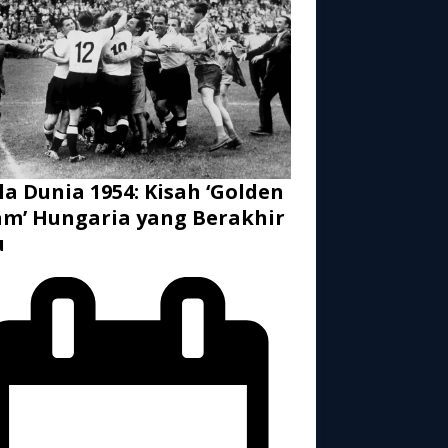
la Dunia 1954: Kisah ‘Golden
m’ Hungaria yang Berakhir
u