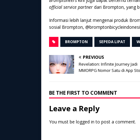
Bromptoneers
kini juga dapat bertemu tema
official service partner
dari Brompton, yang be
Informasi lebih lanjut mengenai produk Bro
sosial Brompton, @bromptonbicycleindonesi
BROMPTON
SEPEDA LIPAT
W
PREVIOUS
Revelation: Infinite Journey Jadi
MMORPG Nomor Satu di App Sto
BE THE FIRST TO COMMENT
Leave a Reply
You must be
logged in
to post a comment.