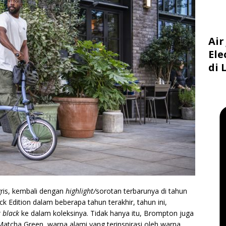
Air
Ele
di 
ris, kembali dengan
highlight/
sorotan
terbarunya di tahun
k Edition dalam beberapa tahun terakhir, tahun ini,
k black
ke dalam koleksinya. Tidak hanya itu, Brompton juga
 Matcha Green, warna alami yang terinspirasi oleh warna