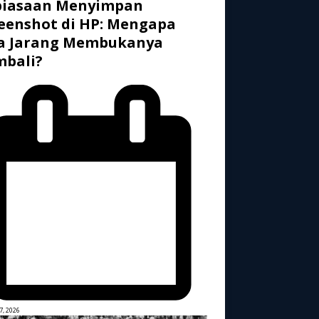
biasaan Menyimpan
eenshot di HP: Mengapa
ta Jarang Membukanya
mbali?
7, 2026